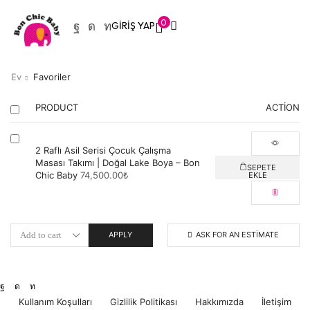
0
GIRIŞ YAP
Ev
Favoriler
PRODUCT
ACTION
2 Raflı Asil Serisi Çocuk Çalışma
Masası Takımı | Doğal Lake Boya – Bon
SEPETE
Chic Baby
74,500.00
₺
EKLE
APPLY
ASK FOR AN ESTIMATE
Kullanım Koşulları
Gizlilik Politikası
Hakkımızda
İletişim