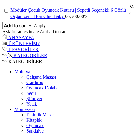
Mo
Modüler Çocuk Oyuncak Kutusu | Sepetli Seçenekli 6 Gözlü
Ch
Organizer – Bon Chic Baby
66,500.00
₺
Apply
Ask for an estimate
Add all to cart
ANASAYFA
ÜRÜNLERİMZ
1
FAVORİLER
KATEGORİLER
KATEGORİLER
Mobilya
Çalışma Masası
Gardırop
⁠Oyuncak Dolabı
Sedir
Şifonyer
Yatak
Montessori
Etkinlik Masası
Kitaplık
Oyuncak
Sandalye