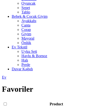
Oyuncak
Sepet
Tablo
Bebek & Çocuk Giyim
Ayakkabı
Çanta
Çorap
Giyim
Mayoral
Önlük
Ev Tekstil
Uyku Seti
Havlu & Bornoz
Halı
Perde
Duvar Kağıdı
Ev
Favoriler
Product