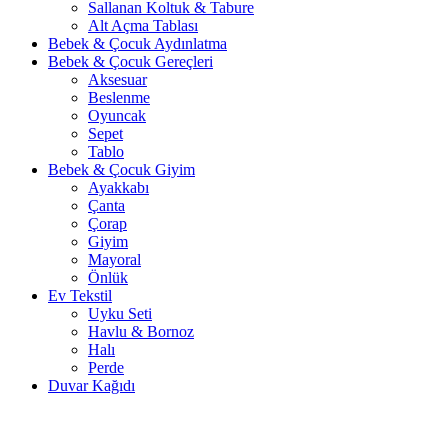
Sallanan Koltuk & Tabure
Alt Açma Tablası
Bebek & Çocuk Aydınlatma
Bebek & Çocuk Gereçleri
Aksesuar
Beslenme
Oyuncak
Sepet
Tablo
Bebek & Çocuk Giyim
Ayakkabı
Çanta
Çorap
Giyim
Mayoral
Önlük
Ev Tekstil
Uyku Seti
Havlu & Bornoz
Halı
Perde
Duvar Kağıdı