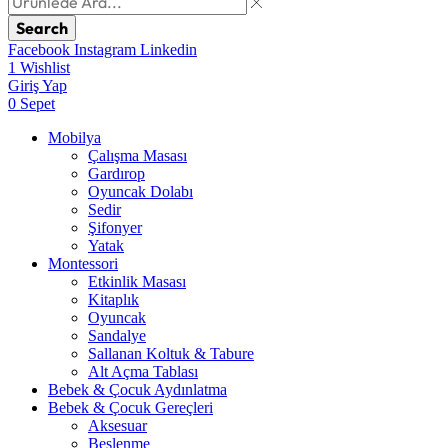
Search
Facebook
Instagram
Linkedin
1
Wishlist
Giriş Yap
0
Sepet
Mobilya
Çalışma Masası
Gardırop
⁠Oyuncak Dolabı
Sedir
Şifonyer
Yatak
Montessori
Etkinlik Masası
Kitaplık
Oyuncak
Sandalye
Sallanan Koltuk & Tabure
Alt Açma Tablası
Bebek & Çocuk Aydınlatma
Bebek & Çocuk Gereçleri
Aksesuar
Beslenme