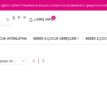
i
eğitim sistemi felsefesine dayalı ürünlerimiz ile bebeklerin gelişimine kat
0
GIRIŞ YAP
0
CUK AYDINLATMA
BEBEK & ÇOCUK GEREÇLERI
BEBEK & ÇOC