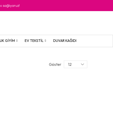
kı sağlıyoruz!
UK GIYIM
EV TEKSTIL
DUVAR KAĞIDI
Göster