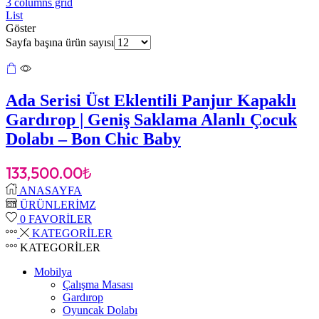
3 columns grid
List
Göster
Sayfa başına ürün sayısı
Ada Serisi Üst Eklentili Panjur Kapaklı
Gardırop | Geniş Saklama Alanlı Çocuk
Dolabı – Bon Chic Baby
133,500.00
₺
ANASAYFA
ÜRÜNLERİMZ
0
FAVORİLER
KATEGORİLER
KATEGORİLER
Mobilya
Çalışma Masası
Gardırop
⁠Oyuncak Dolabı