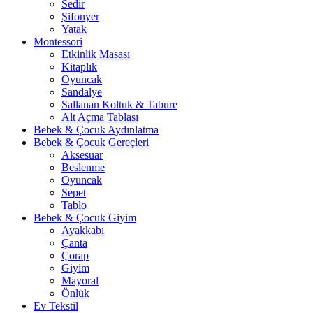
Sedir
Şifonyer
Yatak
Montessori
Etkinlik Masası
Kitaplık
Oyuncak
Sandalye
Sallanan Koltuk & Tabure
Alt Açma Tablası
Bebek & Çocuk Aydınlatma
Bebek & Çocuk Gereçleri
Aksesuar
Beslenme
Oyuncak
Sepet
Tablo
Bebek & Çocuk Giyim
Ayakkabı
Çanta
Çorap
Giyim
Mayoral
Önlük
Ev Tekstil