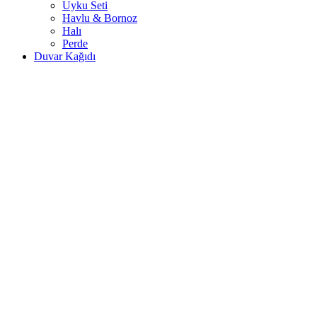
Uyku Seti
Havlu & Bornoz
Halı
Perde
Duvar Kağıdı