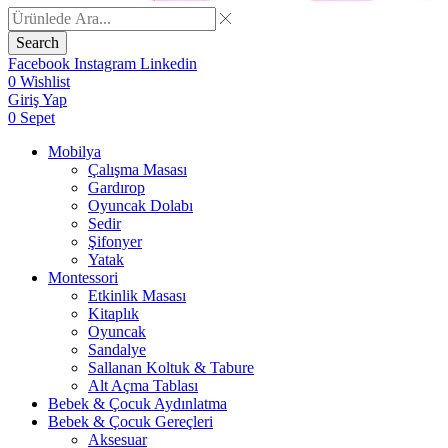
Search
Facebook
Instagram
Linkedin
0
Wishlist
Giriş Yap
0
Sepet
Mobilya
Çalışma Masası
Gardırop
⁠Oyuncak Dolabı
Sedir
Şifonyer
Yatak
Montessori
Etkinlik Masası
Kitaplık
Oyuncak
Sandalye
Sallanan Koltuk & Tabure
Alt Açma Tablası
Bebek & Çocuk Aydınlatma
Bebek & Çocuk Gereçleri
Aksesuar