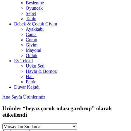
Beslenme
Oyuncak
Sepet
Tablo
Bebek & Çocuk Giyim
Ayakkabı
Çanta
Çorap
Giyim
Mayoral
Önlük
Ev Tekstil
Uyku Seti
Havlu & Bornoz
Halı
Perde
Duvar Kağıdı
Ana Sayfa
Ürünlerimiz
Ürünler “beyaz çocuk odası gardırop” olarak
etiketlendi