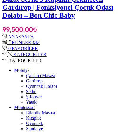
Gardırop | Fonksiyonel Çocuk Odası
Dolabı – Bon Chic Baby
99,500.00
₺
ANASAYFA
ÜRÜNLERİMZ
0
FAVORİLER
KATEGORİLER
KATEGORİLER
Mobilya
Çalışma Masası
Gardırop
⁠Oyuncak Dolabı
Sedir
Şifonyer
Yatak
Montessori
Etkinlik Masası
Kitaplık
Oyuncak
Sandalye