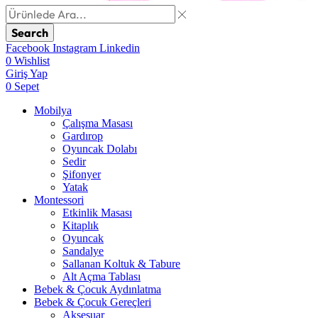
Search
Facebook
Instagram
Linkedin
0
Wishlist
Giriş Yap
0
Sepet
Mobilya
Çalışma Masası
Gardırop
⁠Oyuncak Dolabı
Sedir
Şifonyer
Yatak
Montessori
Etkinlik Masası
Kitaplık
Oyuncak
Sandalye
Sallanan Koltuk & Tabure
Alt Açma Tablası
Bebek & Çocuk Aydınlatma
Bebek & Çocuk Gereçleri
Aksesuar