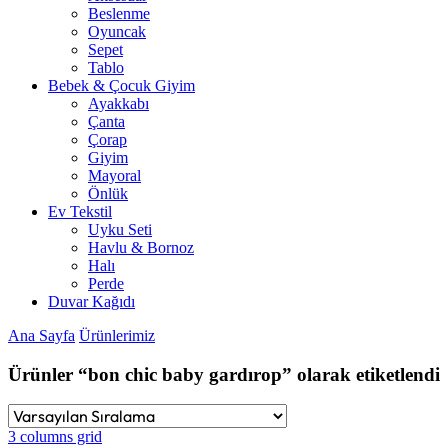
Beslenme
Oyuncak
Sepet
Tablo
Bebek & Çocuk Giyim
Ayakkabı
Çanta
Çorap
Giyim
Mayoral
Önlük
Ev Tekstil
Uyku Seti
Havlu & Bornoz
Halı
Perde
Duvar Kağıdı
Ana Sayfa
Ürünlerimiz
Ürünler “bon chic baby gardırop” olarak etiketlendi
3 columns grid