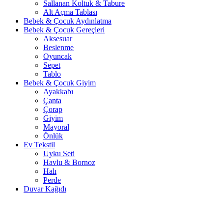
Sallanan Koltuk & Tabure
Alt Açma Tablası
Bebek & Çocuk Aydınlatma
Bebek & Çocuk Gereçleri
Aksesuar
Beslenme
Oyuncak
Sepet
Tablo
Bebek & Çocuk Giyim
Ayakkabı
Çanta
Çorap
Giyim
Mayoral
Önlük
Ev Tekstil
Uyku Seti
Havlu & Bornoz
Halı
Perde
Duvar Kağıdı