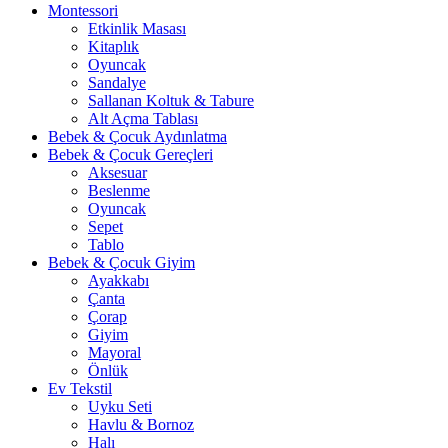
Montessori
Etkinlik Masası
Kitaplık
Oyuncak
Sandalye
Sallanan Koltuk & Tabure
Alt Açma Tablası
Bebek & Çocuk Aydınlatma
Bebek & Çocuk Gereçleri
Aksesuar
Beslenme
Oyuncak
Sepet
Tablo
Bebek & Çocuk Giyim
Ayakkabı
Çanta
Çorap
Giyim
Mayoral
Önlük
Ev Tekstil
Uyku Seti
Havlu & Bornoz
Halı