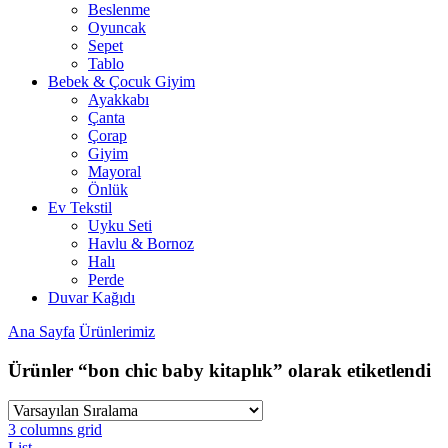
Beslenme
Oyuncak
Sepet
Tablo
Bebek & Çocuk Giyim
Ayakkabı
Çanta
Çorap
Giyim
Mayoral
Önlük
Ev Tekstil
Uyku Seti
Havlu & Bornoz
Halı
Perde
Duvar Kağıdı
Ana Sayfa
Ürünlerimiz
Ürünler “bon chic baby kitaplık” olarak etiketlendi
3 columns grid
List