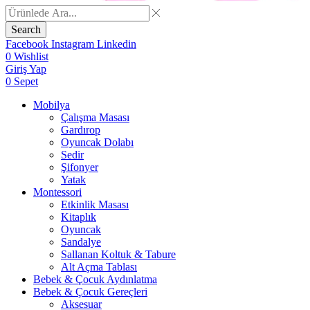
Search
Facebook
Instagram
Linkedin
0
Wishlist
Giriş Yap
0
Sepet
Mobilya
Çalışma Masası
Gardırop
⁠Oyuncak Dolabı
Sedir
Şifonyer
Yatak
Montessori
Etkinlik Masası
Kitaplık
Oyuncak
Sandalye
Sallanan Koltuk & Tabure
Alt Açma Tablası
Bebek & Çocuk Aydınlatma
Bebek & Çocuk Gereçleri
Aksesuar