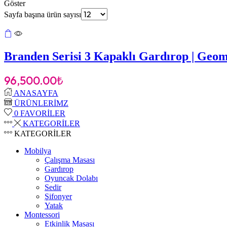
Göster
Sayfa başına ürün sayısı
Branden Serisi 3 Kapaklı Gardırop | Geo
96,500.00
₺
ANASAYFA
ÜRÜNLERİMZ
0
FAVORİLER
KATEGORİLER
KATEGORİLER
Mobilya
Çalışma Masası
Gardırop
⁠Oyuncak Dolabı
Sedir
Şifonyer
Yatak
Montessori
Etkinlik Masası