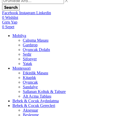
Search
Facebook
Instagram
Linkedin
0
Wishlist
Giriş Yap
0
Sepet
Mobilya
Çalışma Masası
Gardırop
⁠Oyuncak Dolabı
Sedir
Şifonyer
Yatak
Montessori
Etkinlik Masası
Kitaplık
Oyuncak
Sandalye
Sallanan Koltuk & Tabure
Alt Açma Tablası
Bebek & Çocuk Aydınlatma
Bebek & Çocuk Gereçleri
Aksesuar
Beslenme