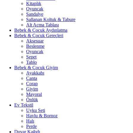
Kitaplık
Oyuncak
Sandalye
Sallanan Koltuk & Tabure
Alt Açma Tablası
Bebek & Çocuk Aydınlatma
Bebek & Çocuk Gereçleri
Aksesuar
Beslenme
Oyuncak
Sepet
Tablo
Bebek & Çocuk Giyim
Ayakkabı
Çanta
Çorap
Giyim
Mayoral
Önlük
Ev Tekstil
Uyku Seti
Havlu & Bornoz
Halı
Perde
Duvar Kağıdı