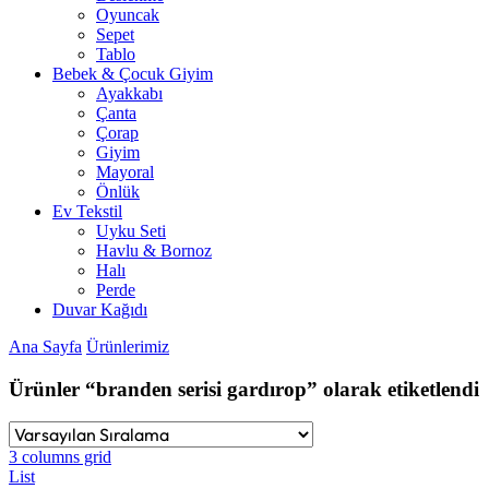
Oyuncak
Sepet
Tablo
Bebek & Çocuk Giyim
Ayakkabı
Çanta
Çorap
Giyim
Mayoral
Önlük
Ev Tekstil
Uyku Seti
Havlu & Bornoz
Halı
Perde
Duvar Kağıdı
Ana Sayfa
Ürünlerimiz
Ürünler “branden serisi gardırop” olarak etiketlendi
3 columns grid
List