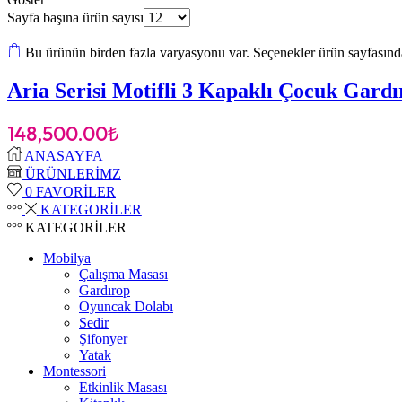
Sayfa başına ürün sayısı
Bu ürünün birden fazla varyasyonu var. Seçenekler ürün sayfasında
Aria Serisi Motifli 3 Kapaklı Çocuk Gard
148,500.00
₺
ANASAYFA
ÜRÜNLERİMZ
0
FAVORİLER
KATEGORİLER
KATEGORİLER
Mobilya
Çalışma Masası
Gardırop
⁠Oyuncak Dolabı
Sedir
Şifonyer
Yatak
Montessori
Etkinlik Masası