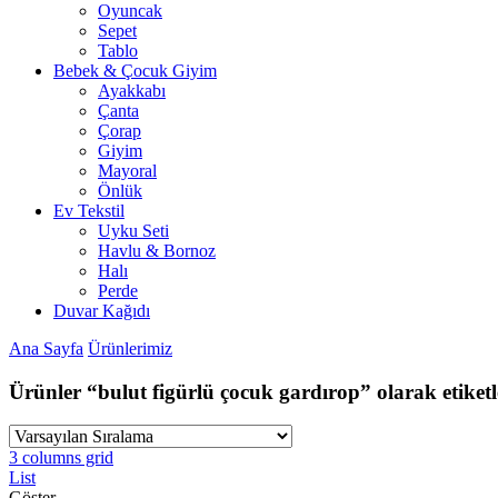
Oyuncak
Sepet
Tablo
Bebek & Çocuk Giyim
Ayakkabı
Çanta
Çorap
Giyim
Mayoral
Önlük
Ev Tekstil
Uyku Seti
Havlu & Bornoz
Halı
Perde
Duvar Kağıdı
Ana Sayfa
Ürünlerimiz
Ürünler “bulut figürlü çocuk gardırop” olarak etiket
3 columns grid
List
Göster