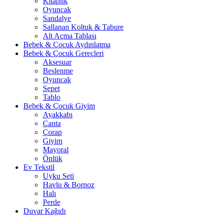
Kitaplık
Oyuncak
Sandalye
Sallanan Koltuk & Tabure
Alt Açma Tablası
Bebek & Çocuk Aydınlatma
Bebek & Çocuk Gereçleri
Aksesuar
Beslenme
Oyuncak
Sepet
Tablo
Bebek & Çocuk Giyim
Ayakkabı
Çanta
Çorap
Giyim
Mayoral
Önlük
Ev Tekstil
Uyku Seti
Havlu & Bornoz
Halı
Perde
Duvar Kağıdı