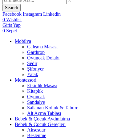
Search
Facebook
Instagram
Linkedin
0
Wishlist
Giriş Yap
0
Sepet
Mobilya
Çalışma Masası
Gardırop
⁠Oyuncak Dolabı
Sedir
Şifonyer
Yatak
Montessori
Etkinlik Masası
Kitaplık
Oyuncak
Sandalye
Sallanan Koltuk & Tabure
Alt Açma Tablası
Bebek & Çocuk Aydınlatma
Bebek & Çocuk Gereçleri
Aksesuar
Beslenme