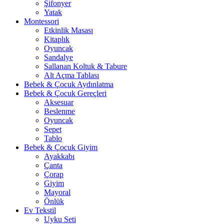
Şifonyer
Yatak
Montessori
Etkinlik Masası
Kitaplık
Oyuncak
Sandalye
Sallanan Koltuk & Tabure
Alt Açma Tablası
Bebek & Çocuk Aydınlatma
Bebek & Çocuk Gereçleri
Aksesuar
Beslenme
Oyuncak
Sepet
Tablo
Bebek & Çocuk Giyim
Ayakkabı
Çanta
Çorap
Giyim
Mayoral
Önlük
Ev Tekstil
Uyku Seti