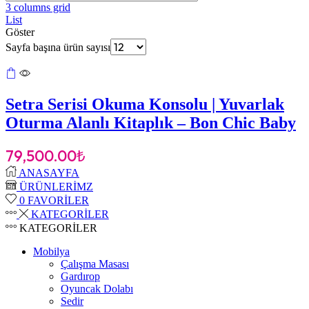
3 columns grid
List
Göster
Sayfa başına ürün sayısı
Setra Serisi Okuma Konsolu | Yuvarlak
Oturma Alanlı Kitaplık – Bon Chic Baby
79,500.00
₺
ANASAYFA
ÜRÜNLERİMZ
0
FAVORİLER
KATEGORİLER
KATEGORİLER
Mobilya
Çalışma Masası
Gardırop
⁠Oyuncak Dolabı
Sedir