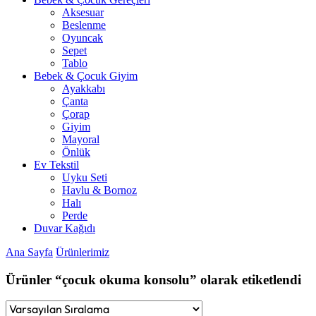
Aksesuar
Beslenme
Oyuncak
Sepet
Tablo
Bebek & Çocuk Giyim
Ayakkabı
Çanta
Çorap
Giyim
Mayoral
Önlük
Ev Tekstil
Uyku Seti
Havlu & Bornoz
Halı
Perde
Duvar Kağıdı
Ana Sayfa
Ürünlerimiz
Ürünler “çocuk okuma konsolu” olarak etiketlendi