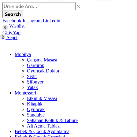
Search
Facebook
Instagram
Linkedin
Wishlist
0
Giriş Yap
0
Sepet
Mobilya
Çalışma Masası
Gardırop
⁠Oyuncak Dolabı
Sedir
Şifonyer
Yatak
Montessori
Etkinlik Masası
Kitaplık
Oyuncak
Sandalye
Sallanan Koltuk & Tabure
Alt Açma Tablası
Bebek & Çocuk Aydınlatma
Bebek & Çocuk Gereçleri