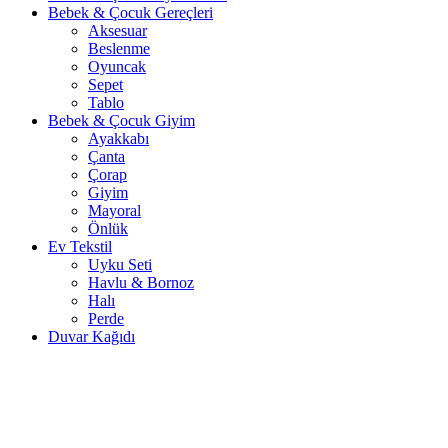
Bebek & Çocuk Gereçleri
Aksesuar
Beslenme
Oyuncak
Sepet
Tablo
Bebek & Çocuk Giyim
Ayakkabı
Çanta
Çorap
Giyim
Mayoral
Önlük
Ev Tekstil
Uyku Seti
Havlu & Bornoz
Halı
Perde
Duvar Kağıdı