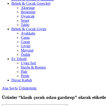
Bebek & Çocuk Gereçleri
Aksesuar
Beslenme
Oyuncak
Sepet
Tablo
Bebek & Çocuk Giyim
Ayakkabı
Çanta
Çorap
Giyim
Mayoral
Önlük
Ev Tekstil
Uyku Seti
Havlu & Bornoz
Halı
Perde
Duvar Kağıdı
Ana Sayfa
Ürünlerimiz
Ürünler “klasik çocuk odası gardırop” olarak etiketl