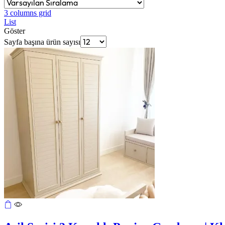
3 columns grid
List
Göster
Sayfa başına ürün sayısı