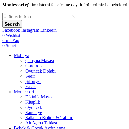
Montessori
eğitim sistemi felsefesine dayalı ürünlerimiz ile bebekleri
Search
Facebook
Instagram
Linkedin
0
Wishlist
Giriş Yap
0
Sepet
Mobilya
Çalışma Masası
Gardırop
⁠Oyuncak Dolabı
Sedir
Şifonyer
Yatak
Montessori
Etkinlik Masası
Kitaplık
Oyuncak
Sandalye
Sallanan Koltuk & Tabure
Alt Açma Tablası
Bebek & Çocuk Aydınlatma