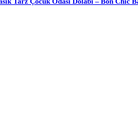
lasik Tarz Çocuk Odası Dolabı – Bon Chic 