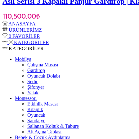
Asil Serisi 3 Kapaklı Panjur Gardırop | K
110,500.00
₺
ANASAYFA
ÜRÜNLERİMZ
0
FAVORİLER
KATEGORİLER
KATEGORİLER
Mobilya
Çalışma Masası
Gardırop
⁠Oyuncak Dolabı
Sedir
Şifonyer
Yatak
Montessori
Etkinlik Masası
Kitaplık
Oyuncak
Sandalye
Sallanan Koltuk & Tabure
Alt Açma Tablası
Bebek & Çocuk Aydınlatma