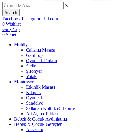
Search
Facebook
Instagram
Linkedin
0
Wishlist
Giriş Yap
0
Sepet
Mobilya
Çalışma Masası
Gardırop
⁠Oyuncak Dolabı
Sedir
Şifonyer
Yatak
Montessori
Etkinlik Masası
Kitaplık
Oyuncak
Sandalye
Sallanan Koltuk & Tabure
Alt Açma Tablası
Bebek & Çocuk Aydınlatma
Bebek & Çocuk Gereçleri
Aksesuar