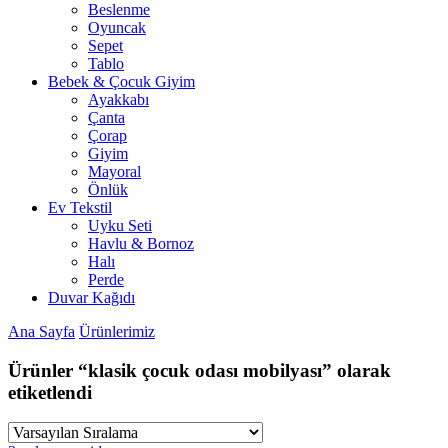
Beslenme
Oyuncak
Sepet
Tablo
Bebek & Çocuk Giyim
Ayakkabı
Çanta
Çorap
Giyim
Mayoral
Önlük
Ev Tekstil
Uyku Seti
Havlu & Bornoz
Halı
Perde
Duvar Kağıdı
Ana Sayfa
Ürünlerimiz
Ürünler “klasik çocuk odası mobilyası” olarak
etiketlendi