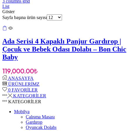
3 columns grid
List
Göster
Sayfa başına ürün sayısı
Ada Serisi 4 Kapaklı Panjur Gardırop |
Çocuk ve Bebek Odası Dolabı – Bon Chic
Baby
119,000.00
₺
ANASAYFA
ÜRÜNLERİMZ
0
FAVORİLER
KATEGORİLER
KATEGORİLER
Mobilya
Çalışma Masası
Gardırop
⁠Oyuncak Dolabı