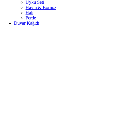
Uyku Seti
Havlu & Bornoz
Halı
Perde
Duvar Kağıdı