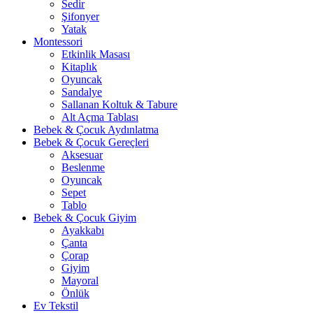
Sedir
Şifonyer
Yatak
Montessori
Etkinlik Masası
Kitaplık
Oyuncak
Sandalye
Sallanan Koltuk & Tabure
Alt Açma Tablası
Bebek & Çocuk Aydınlatma
Bebek & Çocuk Gereçleri
Aksesuar
Beslenme
Oyuncak
Sepet
Tablo
Bebek & Çocuk Giyim
Ayakkabı
Çanta
Çorap
Giyim
Mayoral
Önlük
Ev Tekstil