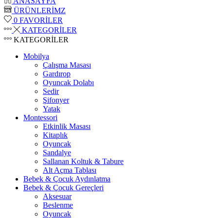
ANASAYFA
ÜRÜNLERİMZ
0
FAVORİLER
KATEGORİLER
KATEGORİLER
Mobilya
Çalışma Masası
Gardırop
⁠Oyuncak Dolabı
Sedir
Şifonyer
Yatak
Montessori
Etkinlik Masası
Kitaplık
Oyuncak
Sandalye
Sallanan Koltuk & Tabure
Alt Açma Tablası
Bebek & Çocuk Aydınlatma
Bebek & Çocuk Gereçleri
Aksesuar
Beslenme
Oyuncak