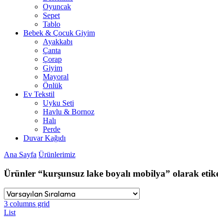
Oyuncak
Sepet
Tablo
Bebek & Çocuk Giyim
Ayakkabı
Çanta
Çorap
Giyim
Mayoral
Önlük
Ev Tekstil
Uyku Seti
Havlu & Bornoz
Halı
Perde
Duvar Kağıdı
Ana Sayfa
Ürünlerimiz
Ürünler “kurşunsuz lake boyalı mobilya” olarak etike
3 columns grid
List