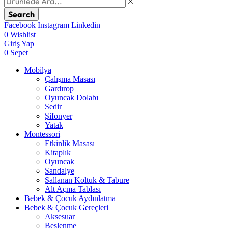
Search
Facebook
Instagram
Linkedin
0
Wishlist
Giriş Yap
0
Sepet
Mobilya
Çalışma Masası
Gardırop
⁠Oyuncak Dolabı
Sedir
Şifonyer
Yatak
Montessori
Etkinlik Masası
Kitaplık
Oyuncak
Sandalye
Sallanan Koltuk & Tabure
Alt Açma Tablası
Bebek & Çocuk Aydınlatma
Bebek & Çocuk Gereçleri
Aksesuar
Beslenme