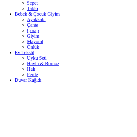
Sepet
Tablo
Bebek & Çocuk Giyim
Ayakkabı
Çanta
Çorap
Giyim
Mayoral
Önlük
Ev Tekstil
Uyku Seti
Havlu & Bornoz
Halı
Perde
Duvar Kağıdı