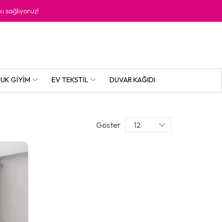
kı sağlıyoruz!
UK GIYIM
EV TEKSTIL
DUVAR KAĞIDI
Göster