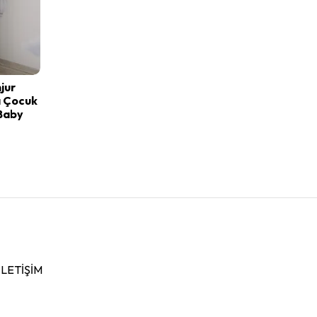
njur
lı Çocuk
 Baby
İLETIŞIM