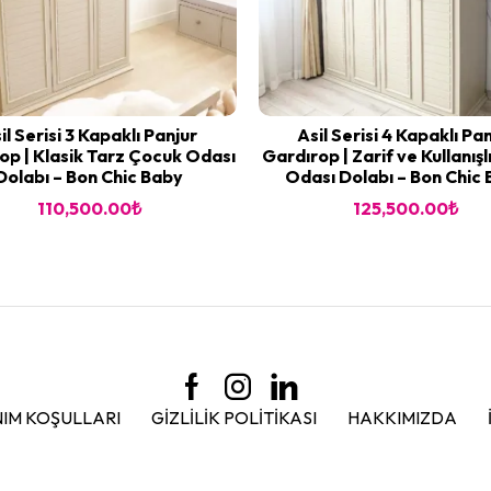
il Serisi 3 Kapaklı Panjur
Asil Serisi 4 Kapaklı Pa
op | Klasik Tarz Çocuk Odası
Gardırop | Zarif ve Kullanış
Dolabı – Bon Chic Baby
Odası Dolabı – Bon Chic
110,500.00
₺
125,500.00
₺
IM KOŞULLARI
GIZLILIK POLITIKASI
HAKKIMIZDA