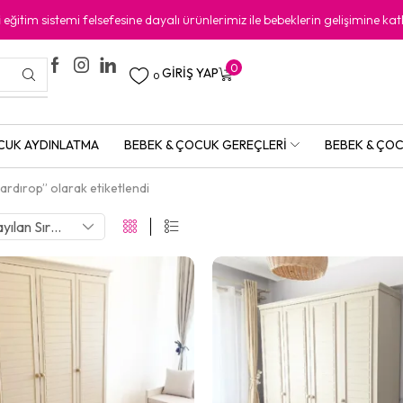
i
eğitim sistemi felsefesine dayalı ürünlerimiz ile bebeklerin gelişimine kat
0
GIRIŞ YAP
0
CUK AYDINLATMA
BEBEK & ÇOCUK GEREÇLERI
BEBEK & ÇOC
ardırop” olarak etiketlendi