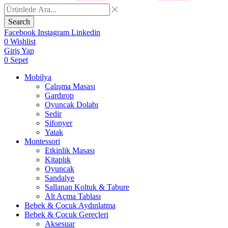
Search
Facebook
Instagram
Linkedin
0
Wishlist
Giriş Yap
0
Sepet
Mobilya
Çalışma Masası
Gardırop
⁠Oyuncak Dolabı
Sedir
Şifonyer
Yatak
Montessori
Etkinlik Masası
Kitaplık
Oyuncak
Sandalye
Sallanan Koltuk & Tabure
Alt Açma Tablası
Bebek & Çocuk Aydınlatma
Bebek & Çocuk Gereçleri
Aksesuar