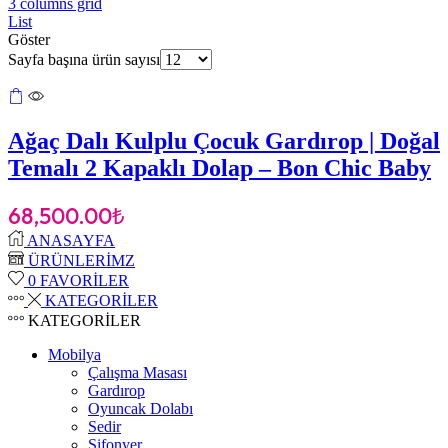
3 columns grid
List
Göster
Sayfa başına ürün sayısı
Ağaç Dalı Kulplu Çocuk Gardırop | Doğal
Temalı 2 Kapaklı Dolap – Bon Chic Baby
68,500.00
₺
ANASAYFA
ÜRÜNLERİMZ
0
FAVORİLER
KATEGORİLER
KATEGORİLER
Mobilya
Çalışma Masası
Gardırop
⁠Oyuncak Dolabı
Sedir
Şifonyer