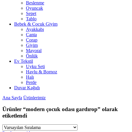
Beslenme
Oyuncak
Sepet
Tablo
Bebek & Çocuk Giyim
Ayakkabı
Çanta
Çorap
Giyim
Mayoral
Önlük
Ev Tekstil
Uyku Seti
Havlu & Bornoz
Halı
Perde
Duvar Kağıdı
Ana Sayfa
Ürünlerimiz
Ürünler “modern çocuk odası gardırop” olarak
etiketlendi