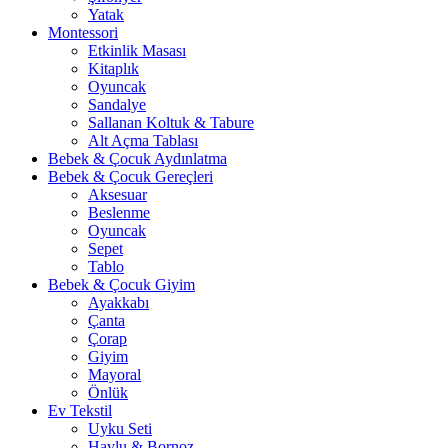
Yatak
Montessori
Etkinlik Masası
Kitaplık
Oyuncak
Sandalye
Sallanan Koltuk & Tabure
Alt Açma Tablası
Bebek & Çocuk Aydınlatma
Bebek & Çocuk Gereçleri
Aksesuar
Beslenme
Oyuncak
Sepet
Tablo
Bebek & Çocuk Giyim
Ayakkabı
Çanta
Çorap
Giyim
Mayoral
Önlük
Ev Tekstil
Uyku Seti
Havlu & Bornoz