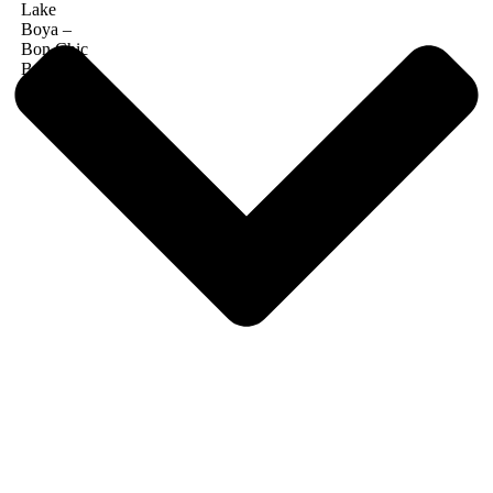
Lake
Boya –
Bon Chic
Baby adet