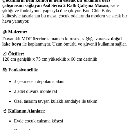
Çocukların hem konforlu hem estetik bir ortamda ders
çalışmasını sağlayan Asil Serisi 2 Raflı Çalışma Masası
, sade
şıklığı ve fonksiyonel yapısıyla öne çıkıyor. Bon Chic Baby
kalitesiyle tasarlanan bu masa, çocuk odalarında modern ve sıcak bir
hava yaratıyor.
🪵
Malzeme:
Dayanıklı MDF üzerine tamamen kurusuz, sağlığa zararsız
doğal
lake boya
ile kaplanmıştır. Uzun ömürlü ve güvenli kullanım sağlar.
📐
Ölçüler:
120 cm genişlik x 75 cm yükseklik x 60 cm derinlik
📚
Fonksiyonellik:
3 çekmeceli depolama alanı
2 adet duvara monte raf
Özel tasarım tavşan kulaklı sandalye ile takım
🎨
Kullanım Alanları:
Evde çocuk çalışma köşesi