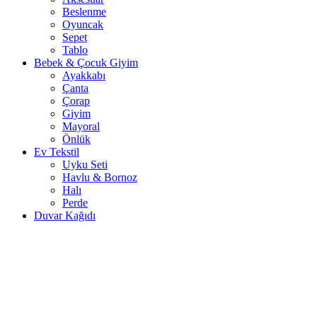
Beslenme
Oyuncak
Sepet
Tablo
Bebek & Çocuk Giyim
Ayakkabı
Çanta
Çorap
Giyim
Mayoral
Önlük
Ev Tekstil
Uyku Seti
Havlu & Bornoz
Halı
Perde
Duvar Kağıdı