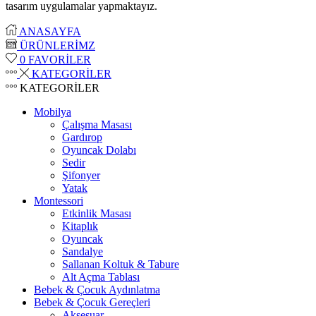
tasarım uygulamalar yapmaktayız.
ANASAYFA
ÜRÜNLERİMZ
0
FAVORİLER
KATEGORİLER
KATEGORİLER
Mobilya
Çalışma Masası
Gardırop
⁠Oyuncak Dolabı
Sedir
Şifonyer
Yatak
Montessori
Etkinlik Masası
Kitaplık
Oyuncak
Sandalye
Sallanan Koltuk & Tabure
Alt Açma Tablası
Bebek & Çocuk Aydınlatma
Bebek & Çocuk Gereçleri
Aksesuar