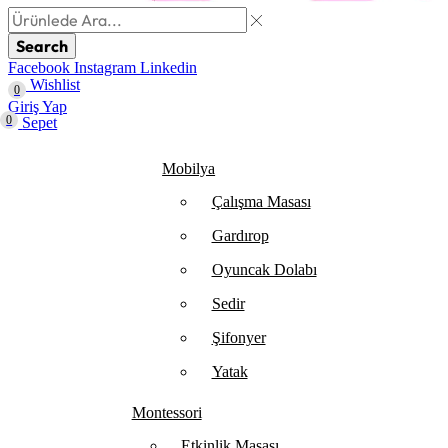
Search
Facebook
Instagram
Linkedin
Wishlist
0
Giriş Yap
0
Sepet
Mobilya
Çalışma Masası
Gardırop
⁠Oyuncak Dolabı
Sedir
Şifonyer
Yatak
Montessori
Etkinlik Masası