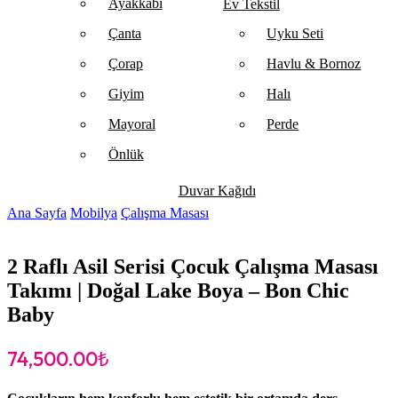
Ayakkabı
Ev Tekstil
Çanta
Uyku Seti
Çorap
Havlu & Bornoz
Giyim
Halı
Mayoral
Perde
Önlük
Duvar Kağıdı
Ana Sayfa
Mobilya
Çalışma Masası
2 Raflı Asil Serisi Çocuk Çalışma Masası
Takımı | Doğal Lake Boya – Bon Chic
Baby
74,500.00
₺