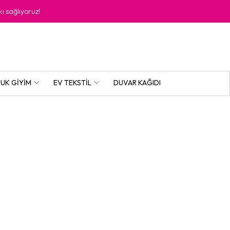
kı sağlıyoruz!
UK GIYIM
EV TEKSTIL
DUVAR KAĞIDI