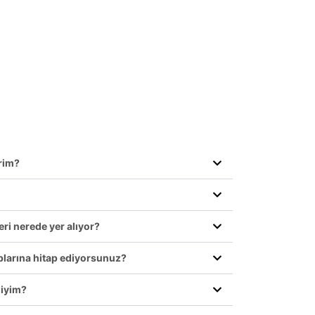
irim?
eri nerede yer alıyor?
plarına hitap ediyorsunuz?
liyim?