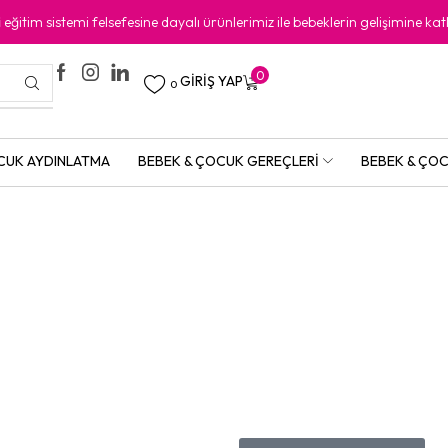
i
eğitim sistemi felsefesine dayalı ürünlerimiz ile bebeklerin gelişimine kat
0
GIRIŞ YAP
0
CUK AYDINLATMA
BEBEK & ÇOCUK GEREÇLERI
BEBEK & ÇOC