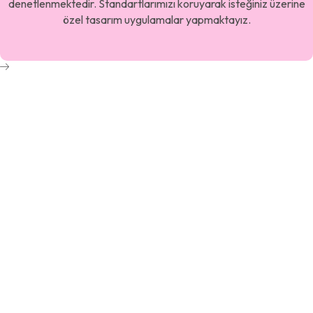
denetlenmektedir. Standartlarımızı koruyarak isteğiniz üzerine
özel tasarım uygulamalar yapmaktayız.