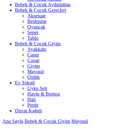
Bebek & Çocuk Aydınlatma
Bebek & Çocuk Gereçleri
Aksesuar
Beslenme
Oyuncak
Sepet
Tablo
Bebek & Çocuk Giyim
Ayakkabı
Çanta
Çorap
Giyim
Mayoral
Önlük
Ev Tekstil
Uyku Seti
Havlu & Bornoz
Halı
Perde
Duvar Kağıdı
Ana Sayfa
Bebek & Çocuk Giyim
Mayoral