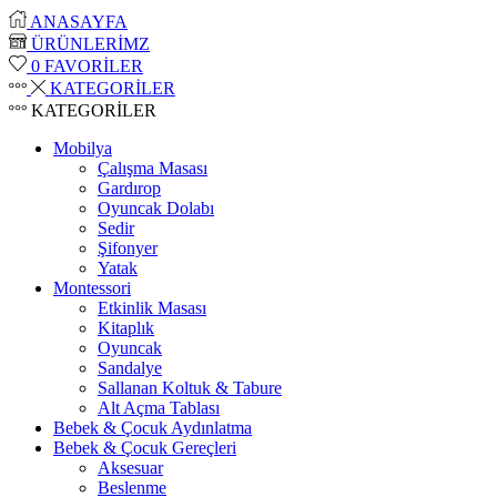
ANASAYFA
ÜRÜNLERİMZ
0
FAVORİLER
KATEGORİLER
KATEGORİLER
Mobilya
Çalışma Masası
Gardırop
⁠Oyuncak Dolabı
Sedir
Şifonyer
Yatak
Montessori
Etkinlik Masası
Kitaplık
Oyuncak
Sandalye
Sallanan Koltuk & Tabure
Alt Açma Tablası
Bebek & Çocuk Aydınlatma
Bebek & Çocuk Gereçleri
Aksesuar
Beslenme