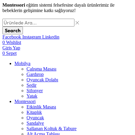
Montessori
eğitim sistemi felsefesine dayalı ürünlerimiz ile
bebeklerin gelişimine katkı sağlıyoruz!
Search
Facebook
Instagram
Linkedin
0
Wishlist
Giriş Yap
0
Sepet
Mobilya
Çalışma Masası
Gardırop
⁠Oyuncak Dolabı
Sedir
Şifonyer
Yatak
Montessori
Etkinlik Masası
Kitaplık
Oyuncak
Sandalye
Sallanan Koltuk & Tabure
Alt Açma Tablası