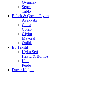
Oyuncak
Sepet
Tablo
Bebek & Çocuk Giyim
Ayakkabı
Çanta
Çorap
Giyim
Mayoral
Önlük
Ev Tekstil
Uyku Seti
Havlu & Bornoz
Halı
Perde
Duvar Kağıdı