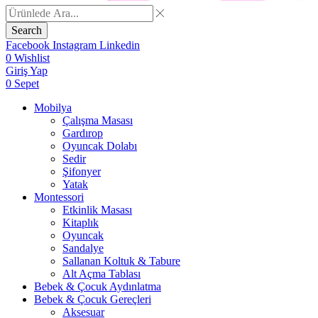
Search
Facebook
Instagram
Linkedin
0
Wishlist
Giriş Yap
0
Sepet
Mobilya
Çalışma Masası
Gardırop
⁠Oyuncak Dolabı
Sedir
Şifonyer
Yatak
Montessori
Etkinlik Masası
Kitaplık
Oyuncak
Sandalye
Sallanan Koltuk & Tabure
Alt Açma Tablası
Bebek & Çocuk Aydınlatma
Bebek & Çocuk Gereçleri
Aksesuar