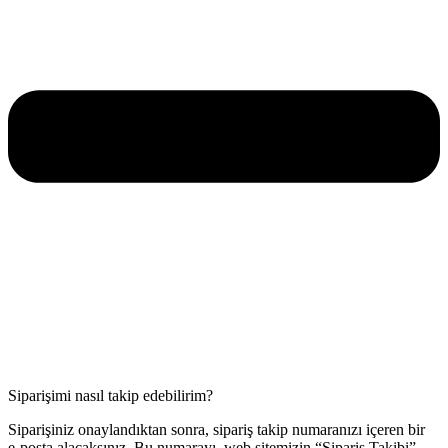
Siparişimi nasıl takip edebilirim?
Siparişiniz onaylandıktan sonra, sipariş takip numaranızı içeren bir
e-posta alacaksınız. Bu numarayı, web sitemizin “Sipariş Takibi”