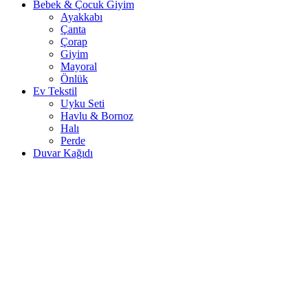
Bebek & Çocuk Giyim
Ayakkabı
Çanta
Çorap
Giyim
Mayoral
Önlük
Ev Tekstil
Uyku Seti
Havlu & Bornoz
Halı
Perde
Duvar Kağıdı