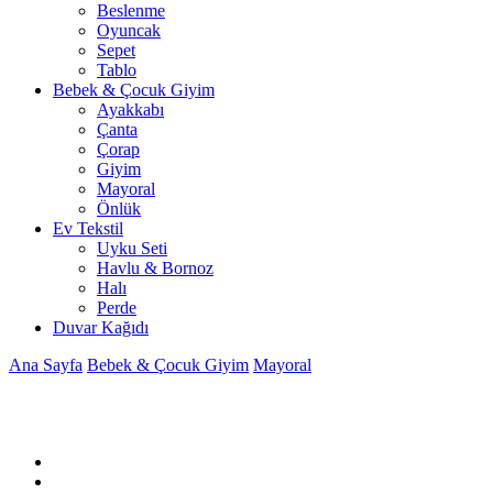
Beslenme
Oyuncak
Sepet
Tablo
Bebek & Çocuk Giyim
Ayakkabı
Çanta
Çorap
Giyim
Mayoral
Önlük
Ev Tekstil
Uyku Seti
Havlu & Bornoz
Halı
Perde
Duvar Kağıdı
Ana Sayfa
Bebek & Çocuk Giyim
Mayoral