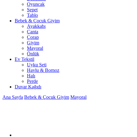
Oyuncak
Sepet
Tablo
Bebek & Çocuk Giyim
Ayakkabı
Çanta
Çorap
Giyim
Mayoral
Önlük
Ev Tekstil
Uyku Seti
Havlu & Bornoz
Halı
Perde
Duvar Kağıdı
Ana Sayfa
Bebek & Çocuk Giyim
Mayoral