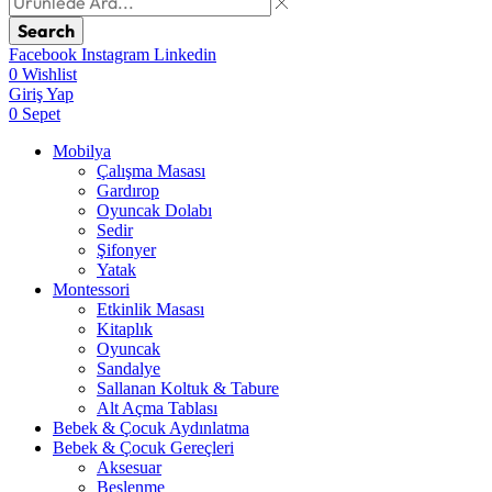
Search
Facebook
Instagram
Linkedin
0
Wishlist
Giriş Yap
0
Sepet
Mobilya
Çalışma Masası
Gardırop
⁠Oyuncak Dolabı
Sedir
Şifonyer
Yatak
Montessori
Etkinlik Masası
Kitaplık
Oyuncak
Sandalye
Sallanan Koltuk & Tabure
Alt Açma Tablası
Bebek & Çocuk Aydınlatma
Bebek & Çocuk Gereçleri
Aksesuar
Beslenme