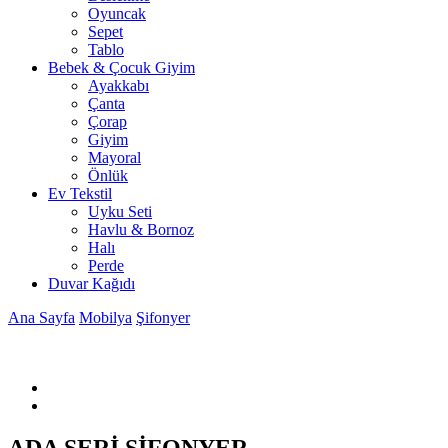
Oyuncak
Sepet
Tablo
Bebek & Çocuk Giyim
Ayakkabı
Çanta
Çorap
Giyim
Mayoral
Önlük
Ev Tekstil
Uyku Seti
Havlu & Bornoz
Halı
Perde
Duvar Kağıdı
Ana Sayfa
Mobilya
Şifonyer
ADA SERİ ŞİFONYER