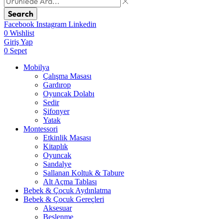
Search
Facebook
Instagram
Linkedin
0
Wishlist
Giriş Yap
0
Sepet
Mobilya
Çalışma Masası
Gardırop
⁠Oyuncak Dolabı
Sedir
Şifonyer
Yatak
Montessori
Etkinlik Masası
Kitaplık
Oyuncak
Sandalye
Sallanan Koltuk & Tabure
Alt Açma Tablası
Bebek & Çocuk Aydınlatma
Bebek & Çocuk Gereçleri
Aksesuar
Beslenme