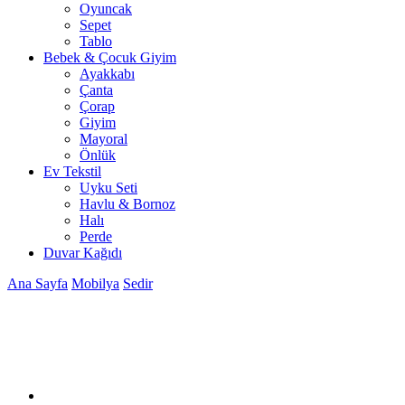
Oyuncak
Sepet
Tablo
Bebek & Çocuk Giyim
Ayakkabı
Çanta
Çorap
Giyim
Mayoral
Önlük
Ev Tekstil
Uyku Seti
Havlu & Bornoz
Halı
Perde
Duvar Kağıdı
Ana Sayfa
Mobilya
Sedir