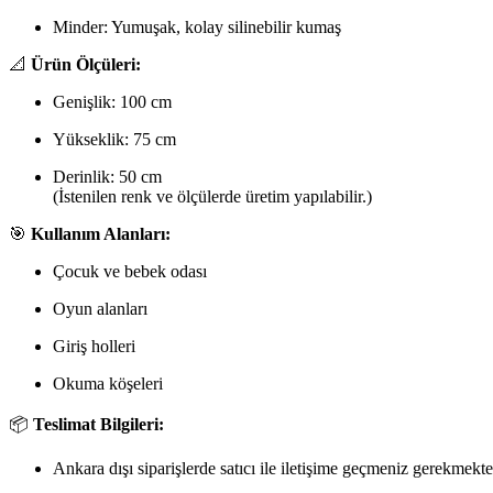
Minder: Yumuşak, kolay silinebilir kumaş
📐
Ürün Ölçüleri:
Genişlik: 100 cm
Yükseklik: 75 cm
Derinlik: 50 cm
(İstenilen renk ve ölçülerde üretim yapılabilir.)
🎯
Kullanım Alanları:
Çocuk ve bebek odası
Oyun alanları
Giriş holleri
Okuma köşeleri
📦
Teslimat Bilgileri:
Ankara dışı siparişlerde satıcı ile iletişime geçmeniz gerekmekte