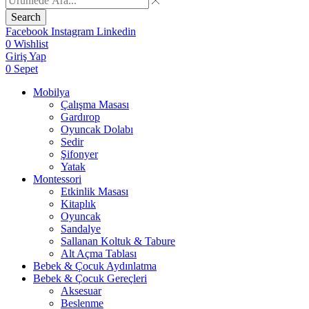
Search
Facebook
Instagram
Linkedin
0
Wishlist
Giriş Yap
0
Sepet
Mobilya
Çalışma Masası
Gardırop
⁠Oyuncak Dolabı
Sedir
Şifonyer
Yatak
Montessori
Etkinlik Masası
Kitaplık
Oyuncak
Sandalye
Sallanan Koltuk & Tabure
Alt Açma Tablası
Bebek & Çocuk Aydınlatma
Bebek & Çocuk Gereçleri
Aksesuar
Beslenme