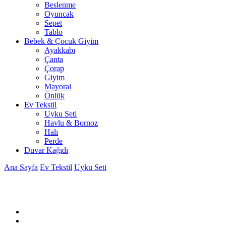
Beslenme
Oyuncak
Sepet
Tablo
Bebek & Çocuk Giyim
Ayakkabı
Çanta
Çorap
Giyim
Mayoral
Önlük
Ev Tekstil
Uyku Seti
Havlu & Bornoz
Halı
Perde
Duvar Kağıdı
Ana Sayfa
Ev Tekstil
Uyku Seti