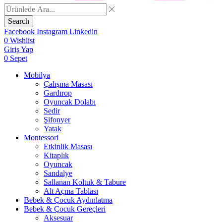
Search
Facebook
Instagram
Linkedin
0
Wishlist
Giriş Yap
0
Sepet
Mobilya
Çalışma Masası
Gardırop
⁠Oyuncak Dolabı
Sedir
Şifonyer
Yatak
Montessori
Etkinlik Masası
Kitaplık
Oyuncak
Sandalye
Sallanan Koltuk & Tabure
Alt Açma Tablası
Bebek & Çocuk Aydınlatma
Bebek & Çocuk Gereçleri
Aksesuar