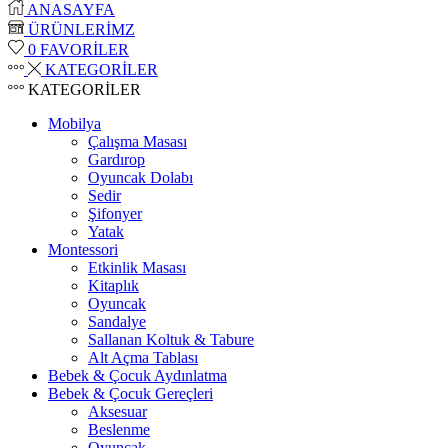
ANASAYFA
ÜRÜNLERİMZ
0
FAVORİLER
KATEGORİLER
KATEGORİLER
Mobilya
Çalışma Masası
Gardırop
⁠Oyuncak Dolabı
Sedir
Şifonyer
Yatak
Montessori
Etkinlik Masası
Kitaplık
Oyuncak
Sandalye
Sallanan Koltuk & Tabure
Alt Açma Tablası
Bebek & Çocuk Aydınlatma
Bebek & Çocuk Gereçleri
Aksesuar
Beslenme
Oyuncak