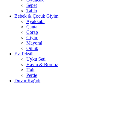
Sepet
Tablo
Bebek & Çocuk Giyim
Ayakkabı
Çanta
Çorap
Giyim
Mayoral
Önlük
Ev Tekstil
Uyku Seti
Havlu & Bornoz
Halı
Perde
Duvar Kağıdı