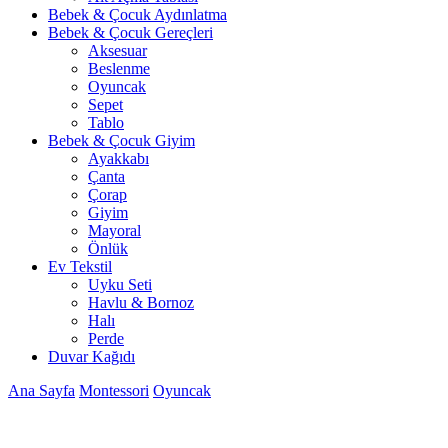
Bebek & Çocuk Aydınlatma
Bebek & Çocuk Gereçleri
Aksesuar
Beslenme
Oyuncak
Sepet
Tablo
Bebek & Çocuk Giyim
Ayakkabı
Çanta
Çorap
Giyim
Mayoral
Önlük
Ev Tekstil
Uyku Seti
Havlu & Bornoz
Halı
Perde
Duvar Kağıdı
Ana Sayfa
Montessori
Oyuncak