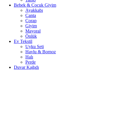
Bebek & Çocuk Giyim
Ayakkabı
Çanta
Çorap
Giyim
Mayoral
Önlük
Ev Tekstil
Uyku Seti
Havlu & Bornoz
Halı
Perde
Duvar Kağıdı