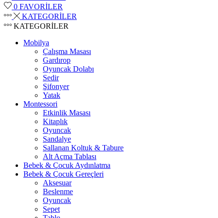
0
FAVORİLER
KATEGORİLER
KATEGORİLER
Mobilya
Çalışma Masası
Gardırop
⁠Oyuncak Dolabı
Sedir
Şifonyer
Yatak
Montessori
Etkinlik Masası
Kitaplık
Oyuncak
Sandalye
Sallanan Koltuk & Tabure
Alt Açma Tablası
Bebek & Çocuk Aydınlatma
Bebek & Çocuk Gereçleri
Aksesuar
Beslenme
Oyuncak
Sepet
Tablo