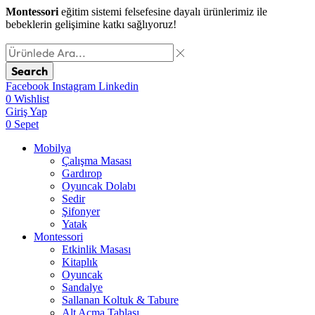
Montessori
eğitim sistemi felsefesine dayalı ürünlerimiz ile
bebeklerin gelişimine katkı sağlıyoruz!
Search
Facebook
Instagram
Linkedin
0
Wishlist
Giriş Yap
0
Sepet
Mobilya
Çalışma Masası
Gardırop
⁠Oyuncak Dolabı
Sedir
Şifonyer
Yatak
Montessori
Etkinlik Masası
Kitaplık
Oyuncak
Sandalye
Sallanan Koltuk & Tabure
Alt Açma Tablası