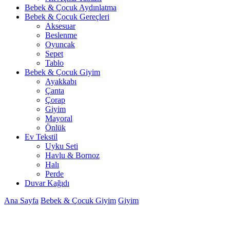
Bebek & Çocuk Aydınlatma
Bebek & Çocuk Gereçleri
Aksesuar
Beslenme
Oyuncak
Sepet
Tablo
Bebek & Çocuk Giyim
Ayakkabı
Çanta
Çorap
Giyim
Mayoral
Önlük
Ev Tekstil
Uyku Seti
Havlu & Bornoz
Halı
Perde
Duvar Kağıdı
Ana Sayfa
Bebek & Çocuk Giyim
Giyim