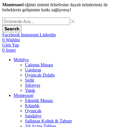
Montessori
eğitim sistemi felsefesine dayalı ürünlerimiz ile
bebeklerin gelişimine katkı sağlıyoruz!
Search
Facebook
Instagram
Linkedin
0
Wishlist
Giriş Yap
0
Sepet
Mobilya
Çalışma Masası
Gardırop
⁠Oyuncak Dolabı
Sedir
Şifonyer
Yatak
Montessori
Etkinlik Masası
Kitaplık
Oyuncak
Sandalye
Sallanan Koltuk & Tabure
Alt Açma Tablası