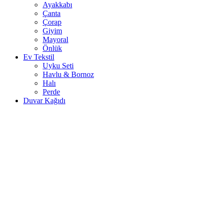
Ayakkabı
Çanta
Çorap
Giyim
Mayoral
Önlük
Ev Tekstil
Uyku Seti
Havlu & Bornoz
Halı
Perde
Duvar Kağıdı