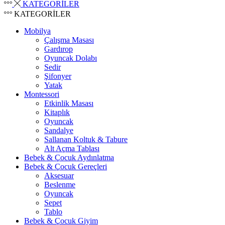
KATEGORİLER
KATEGORİLER
Mobilya
Çalışma Masası
Gardırop
⁠Oyuncak Dolabı
Sedir
Şifonyer
Yatak
Montessori
Etkinlik Masası
Kitaplık
Oyuncak
Sandalye
Sallanan Koltuk & Tabure
Alt Açma Tablası
Bebek & Çocuk Aydınlatma
Bebek & Çocuk Gereçleri
Aksesuar
Beslenme
Oyuncak
Sepet
Tablo
Bebek & Çocuk Giyim