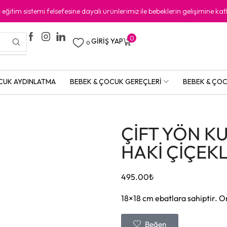
i
eğitim sistemi felsefesine dayalı ürünlerimiz ile bebeklerin gelişimine kat
0
GIRIŞ YAP
0
CUK AYDINLATMA
BEBEK & ÇOCUK GEREÇLERI
BEBEK & ÇOC
ÇİFT YÖN K
HAKİ ÇİÇEKL
495.00
₺
18×18 cm ebatlara sahiptir. O
Beğen