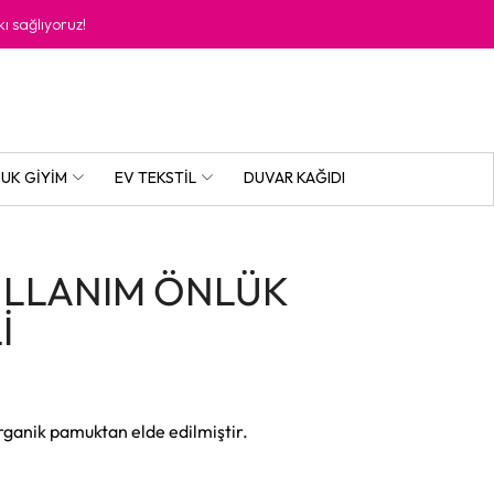
kı sağlıyoruz!
UK GIYIM
EV TEKSTIL
DUVAR KAĞIDI
ULLANIM ÖNLÜK
İ
rganik pamuktan elde edilmiştir.