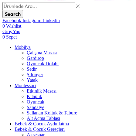
Search
Facebook
Instagram
Linkedin
0
Wishlist
Giriş Yap
0
Sepet
Mobilya
Çalışma Masası
Gardırop
⁠Oyuncak Dolabı
Sedir
Şifonyer
Yatak
Montessori
Etkinlik Masası
Kitaplık
Oyuncak
Sandalye
Sallanan Koltuk & Tabure
Alt Açma Tablası
Bebek & Çocuk Aydınlatma
Bebek & Çocuk Gereçleri
Aksesuar