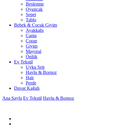
Beslenme
Oyuncak
Sepet
Tablo
Bebek & Çocuk Giyim
Ayakkabı
Çanta
Çorap
Giyim
Mayoral
Önlük
Ev Tekstil
Uyku Seti
Havlu & Bornoz
Halı
Perde
Duvar Kağıdı
Ana Sayfa
Ev Tekstil
Havlu & Bornoz