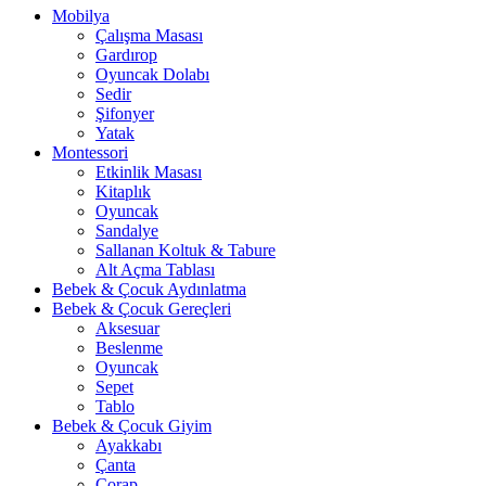
Mobilya
Çalışma Masası
Gardırop
⁠Oyuncak Dolabı
Sedir
Şifonyer
Yatak
Montessori
Etkinlik Masası
Kitaplık
Oyuncak
Sandalye
Sallanan Koltuk & Tabure
Alt Açma Tablası
Bebek & Çocuk Aydınlatma
Bebek & Çocuk Gereçleri
Aksesuar
Beslenme
Oyuncak
Sepet
Tablo
Bebek & Çocuk Giyim
Ayakkabı
Çanta
Çorap