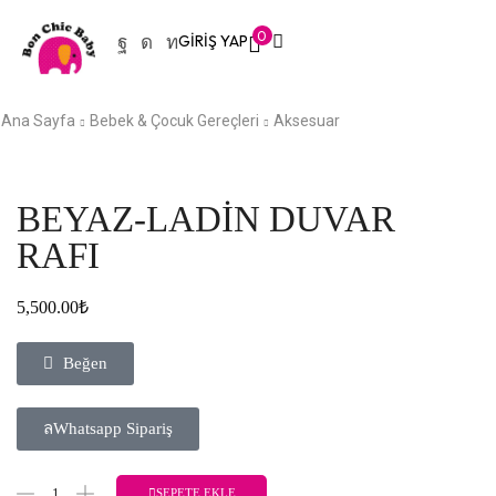
0
GIRIŞ YAP
Ana Sayfa
Bebek & Çocuk Gereçleri
Aksesuar
BEYAZ-LADİN DUVAR
RAFI
5,500.00
₺
Beğen
Whatsapp Sipariş
SEPETE EKLE