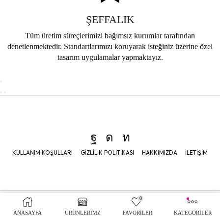
ŞEFFALIK
Tüm üretim süreçlerimizi bağımsız kurumlar tarafından
denetlenmektedir. Standartlarımızı koruyarak isteğiniz üzerine özel
tasarım uygulamalar yapmaktayız.
KULLANIM KOŞULLARI
GIZLILIK POLITIKASI
HAKKIMIZDA
İLETIŞIM
0
© 2026
Bon Chic Baby –
Tüm Hakları Saklıdır.
Web Geliştirme –
Burak Dizdar
ANASAYFA
ÜRÜNLERİMZ
FAVORİLER
KATEGORİLER