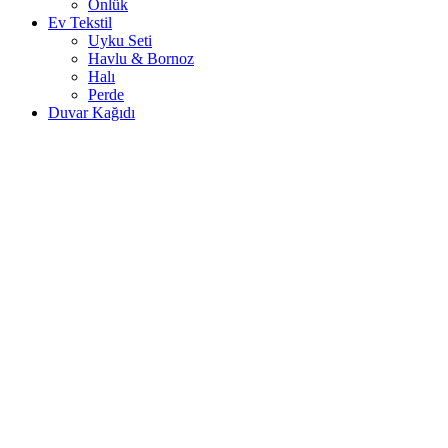
Önlük
Ev Tekstil
Uyku Seti
Havlu & Bornoz
Halı
Perde
Duvar Kağıdı