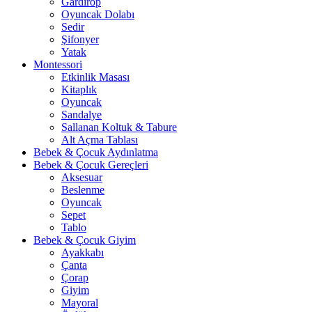
Gardırop
⁠Oyuncak Dolabı
Sedir
Şifonyer
Yatak
Montessori
Etkinlik Masası
Kitaplık
Oyuncak
Sandalye
Sallanan Koltuk & Tabure
Alt Açma Tablası
Bebek & Çocuk Aydınlatma
Bebek & Çocuk Gereçleri
Aksesuar
Beslenme
Oyuncak
Sepet
Tablo
Bebek & Çocuk Giyim
Ayakkabı
Çanta
Çorap
Giyim
Mayoral