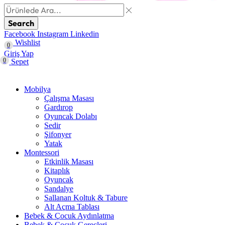
Search
Facebook
Instagram
Linkedin
Wishlist
0
Giriş Yap
0
Sepet
Mobilya
Çalışma Masası
Gardırop
⁠Oyuncak Dolabı
Sedir
Şifonyer
Yatak
Montessori
Etkinlik Masası
Kitaplık
Oyuncak
Sandalye
Sallanan Koltuk & Tabure
Alt Açma Tablası
Bebek & Çocuk Aydınlatma
Bebek & Çocuk Gereçleri