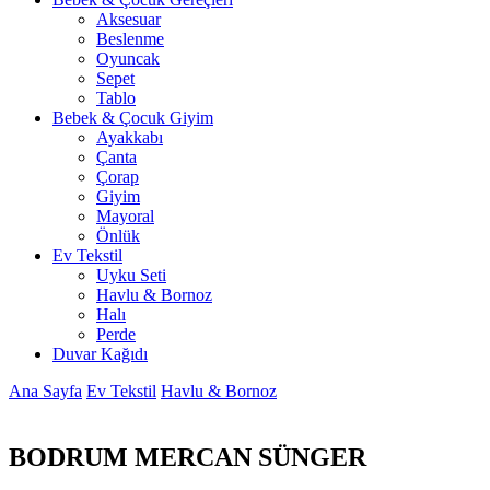
Aksesuar
Beslenme
Oyuncak
Sepet
Tablo
Bebek & Çocuk Giyim
Ayakkabı
Çanta
Çorap
Giyim
Mayoral
Önlük
Ev Tekstil
Uyku Seti
Havlu & Bornoz
Halı
Perde
Duvar Kağıdı
Ana Sayfa
Ev Tekstil
Havlu & Bornoz
BODRUM MERCAN SÜNGER