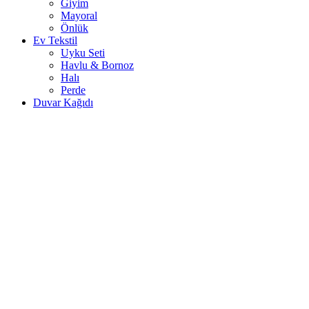
Giyim
Mayoral
Önlük
Ev Tekstil
Uyku Seti
Havlu & Bornoz
Halı
Perde
Duvar Kağıdı