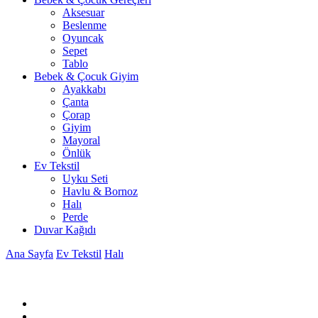
Aksesuar
Beslenme
Oyuncak
Sepet
Tablo
Bebek & Çocuk Giyim
Ayakkabı
Çanta
Çorap
Giyim
Mayoral
Önlük
Ev Tekstil
Uyku Seti
Havlu & Bornoz
Halı
Perde
Duvar Kağıdı
Ana Sayfa
Ev Tekstil
Halı