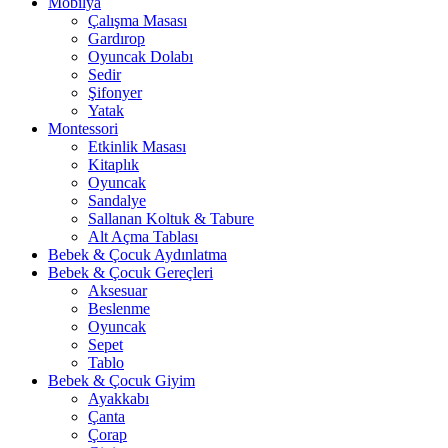
Mobilya
Çalışma Masası
Gardırop
⁠Oyuncak Dolabı
Sedir
Şifonyer
Yatak
Montessori
Etkinlik Masası
Kitaplık
Oyuncak
Sandalye
Sallanan Koltuk & Tabure
Alt Açma Tablası
Bebek & Çocuk Aydınlatma
Bebek & Çocuk Gereçleri
Aksesuar
Beslenme
Oyuncak
Sepet
Tablo
Bebek & Çocuk Giyim
Ayakkabı
Çanta
Çorap