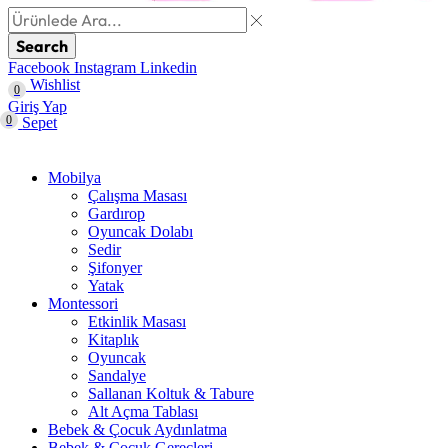
Search
Facebook
Instagram
Linkedin
Wishlist
0
Giriş Yap
0
Sepet
Mobilya
Çalışma Masası
Gardırop
⁠Oyuncak Dolabı
Sedir
Şifonyer
Yatak
Montessori
Etkinlik Masası
Kitaplık
Oyuncak
Sandalye
Sallanan Koltuk & Tabure
Alt Açma Tablası
Bebek & Çocuk Aydınlatma
Bebek & Çocuk Gereçleri