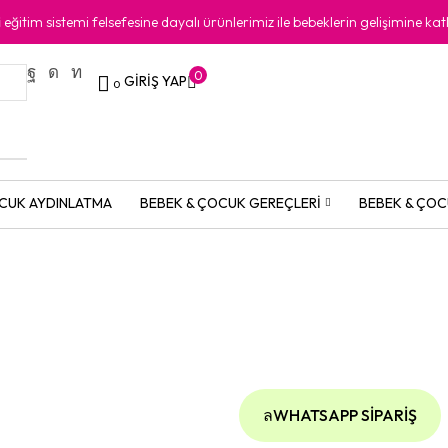
i
eğitim sistemi felsefesine dayalı ürünlerimiz ile bebeklerin gelişimine kat
0
GIRIŞ YAP
0
CUK AYDINLATMA
BEBEK & ÇOCUK GEREÇLERI
BEBEK & ÇOC
WHATSAPP SIPARIŞ