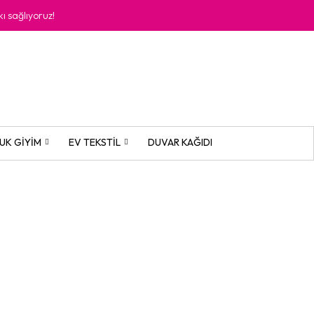
kı sağlıyoruz!
UK GIYIM
EV TEKSTIL
DUVAR KAĞIDI