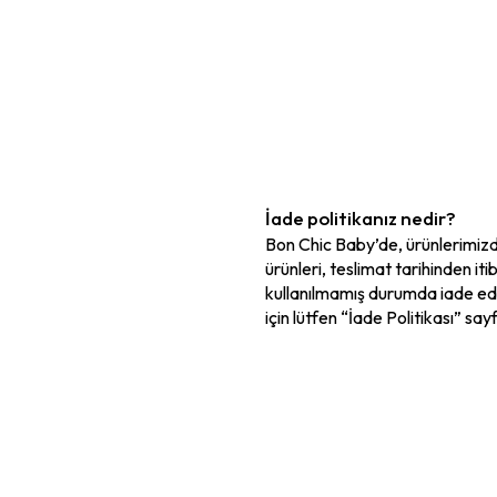
İade politikanız nedir?
Bon Chic Baby’de, ürünlerimizd
ürünleri, teslimat tarihinden it
kullanılmamış durumda iade edeb
için lütfen “İade Politikası” say