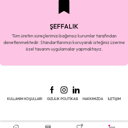
ŞEFFALIK
Tüm üretim süreçlerimizi bağımsız kurumlar tarafından
denetlenmektedir. Standartlarımızı koruyarak isteğiniz üzerine
özel tasarım uygulamalar yapmaktayız.
KULLANIM KOŞULLARI
GIZLILIK POLITIKASI
HAKKIMIZDA
İLETIŞIM
0
© 2026
Bon Chic Baby –
Tüm Hakları Saklıdır.