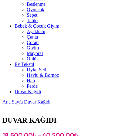
Beslenme
Oyuncak
Sepet
Tablo
Bebek & Çocuk Giyim
Ayakkabı
Çanta
Çorap
Giyim
Mayoral
Önlük
Ev Tekstil
Uyku Seti
Havlu & Bornoz
Halı
Perde
Duvar Kağıdı
Ana Sayfa
Duvar Kağıdı
DUVAR KAĞIDI
18,500.00
₺
–
40,500.00
₺