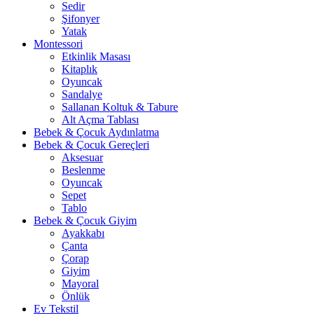
Sedir
Şifonyer
Yatak
Montessori
Etkinlik Masası
Kitaplık
Oyuncak
Sandalye
Sallanan Koltuk & Tabure
Alt Açma Tablası
Bebek & Çocuk Aydınlatma
Bebek & Çocuk Gereçleri
Aksesuar
Beslenme
Oyuncak
Sepet
Tablo
Bebek & Çocuk Giyim
Ayakkabı
Çanta
Çorap
Giyim
Mayoral
Önlük
Ev Tekstil