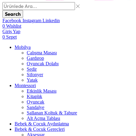
Search
Facebook
Instagram
Linkedin
0
Wishlist
Giriş Yap
0
Sepet
Mobilya
Çalışma Masası
Gardırop
⁠Oyuncak Dolabı
Sedir
Şifonyer
Yatak
Montessori
Etkinlik Masası
Kitaplık
Oyuncak
Sandalye
Sallanan Koltuk & Tabure
Alt Açma Tablası
Bebek & Çocuk Aydınlatma
Bebek & Çocuk Gereçleri
Aksesuar