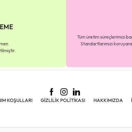
ZEME
Tüm üretim süreçlerimizi b
amen
Standartlarımızı koruyara
lmiştir.
IM KOŞULLARI
GIZLILIK POLITIKASI
HAKKIMIZDA