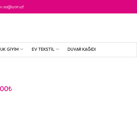
kı sağlıyoruz!
UK GIYIM
EV TEKSTIL
DUVAR KAĞIDI
.00
₺