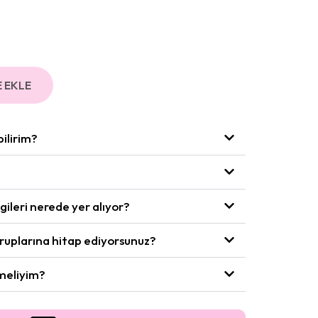
 EKLE
bilirim?
gileri nerede yer alıyor?
gruplarına hitap ediyorsunuz?
emeliyim?