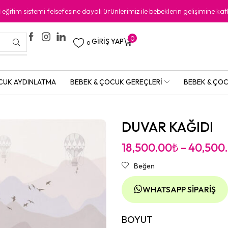
i
eğitim sistemi felsefesine dayalı ürünlerimiz ile bebeklerin gelişimine kat
0
GIRIŞ YAP
0
CUK AYDINLATMA
BEBEK & ÇOCUK GEREÇLERI
BEBEK & ÇOC
DUVAR KAĞIDI
18,500.00
₺
–
40,500
Beğen
WHATSAPP SIPARIŞ
BOYUT