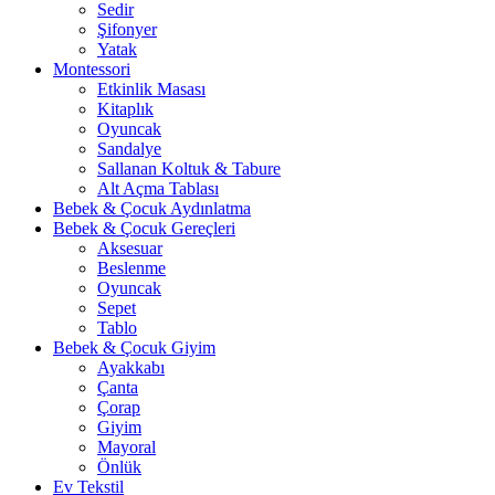
Sedir
Şifonyer
Yatak
Montessori
Etkinlik Masası
Kitaplık
Oyuncak
Sandalye
Sallanan Koltuk & Tabure
Alt Açma Tablası
Bebek & Çocuk Aydınlatma
Bebek & Çocuk Gereçleri
Aksesuar
Beslenme
Oyuncak
Sepet
Tablo
Bebek & Çocuk Giyim
Ayakkabı
Çanta
Çorap
Giyim
Mayoral
Önlük
Ev Tekstil