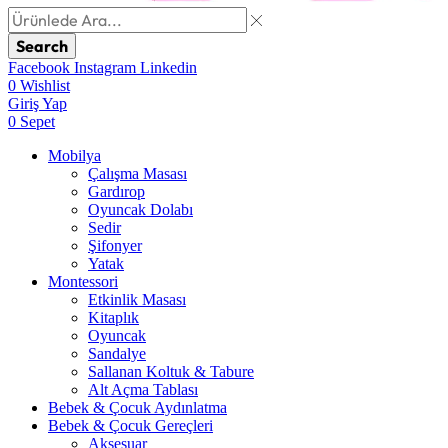
Search
Facebook
Instagram
Linkedin
0
Wishlist
Giriş Yap
0
Sepet
Mobilya
Çalışma Masası
Gardırop
⁠Oyuncak Dolabı
Sedir
Şifonyer
Yatak
Montessori
Etkinlik Masası
Kitaplık
Oyuncak
Sandalye
Sallanan Koltuk & Tabure
Alt Açma Tablası
Bebek & Çocuk Aydınlatma
Bebek & Çocuk Gereçleri
Aksesuar