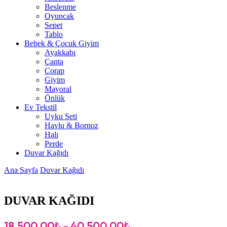
Beslenme
Oyuncak
Sepet
Tablo
Bebek & Çocuk Giyim
Ayakkabı
Çanta
Çorap
Giyim
Mayoral
Önlük
Ev Tekstil
Uyku Seti
Havlu & Bornoz
Halı
Perde
Duvar Kağıdı
Ana Sayfa
Duvar Kağıdı
DUVAR KAĞIDI
18,500.00
₺
–
40,500.00
₺