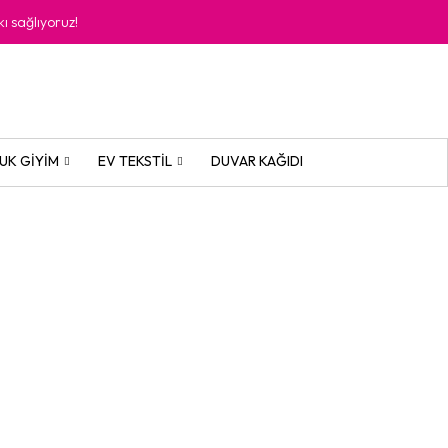
kı sağlıyoruz!
UK GIYIM
EV TEKSTIL
DUVAR KAĞIDI