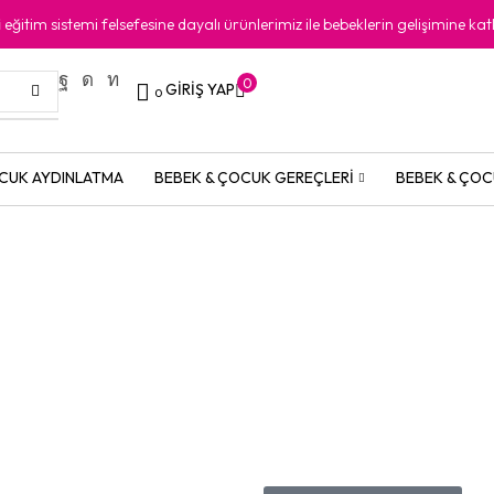
i
eğitim sistemi felsefesine dayalı ürünlerimiz ile bebeklerin gelişimine kat
0
GIRIŞ YAP
0
CUK AYDINLATMA
BEBEK & ÇOCUK GEREÇLERI
BEBEK & ÇOC