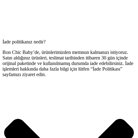
İade politikanız nedir?
Bon Chic Baby’de, ürünlerimizden memnun kalmanızı istiyoruz.
Satın aldığınız ürünleri, teslimat tarihinden itibaren 30 gün içinde
orijinal paketinde ve kullanılmamış durumda iade edebilirsiniz. İade
işlemleri hakkında daha fazla bilgi için lütfen “İade Politikası”
sayfamızı ziyaret edin.