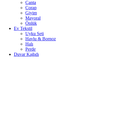
Çanta
Çorap
Giyim
Mayoral
Önlük
Ev Tekstil
Uyku Seti
Havlu & Bornoz
Halı
Perde
Duvar Kağıdı