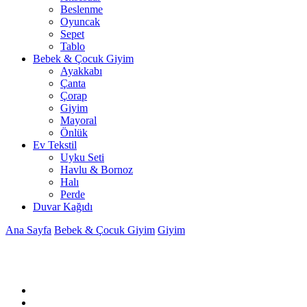
Beslenme
Oyuncak
Sepet
Tablo
Bebek & Çocuk Giyim
Ayakkabı
Çanta
Çorap
Giyim
Mayoral
Önlük
Ev Tekstil
Uyku Seti
Havlu & Bornoz
Halı
Perde
Duvar Kağıdı
Ana Sayfa
Bebek & Çocuk Giyim
Giyim