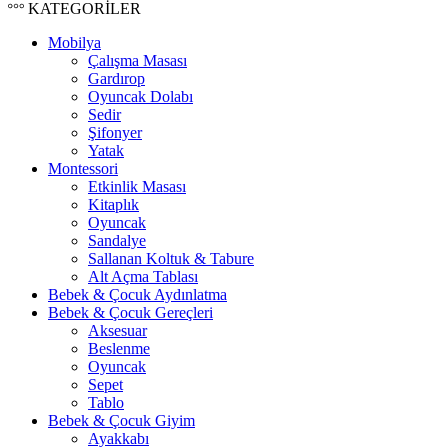
KATEGORİLER
Mobilya
Çalışma Masası
Gardırop
⁠Oyuncak Dolabı
Sedir
Şifonyer
Yatak
Montessori
Etkinlik Masası
Kitaplık
Oyuncak
Sandalye
Sallanan Koltuk & Tabure
Alt Açma Tablası
Bebek & Çocuk Aydınlatma
Bebek & Çocuk Gereçleri
Aksesuar
Beslenme
Oyuncak
Sepet
Tablo
Bebek & Çocuk Giyim
Ayakkabı