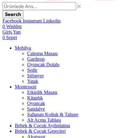
Search
Facebook
Instagram
Linkedin
0
Wishlist
Giriş Yap
0
Sepet
Mobilya
Çalışma Masası
Gardırop
⁠Oyuncak Dolabı
Sedir
Şifonyer
Yatak
Montessori
Etkinlik Masası
Kitaplık
Oyuncak
Sandalye
Sallanan Koltuk & Tabure
Alt Açma Tablası
Bebek & Çocuk Aydınlatma
Bebek & Çocuk Gereçleri
Aksesuar