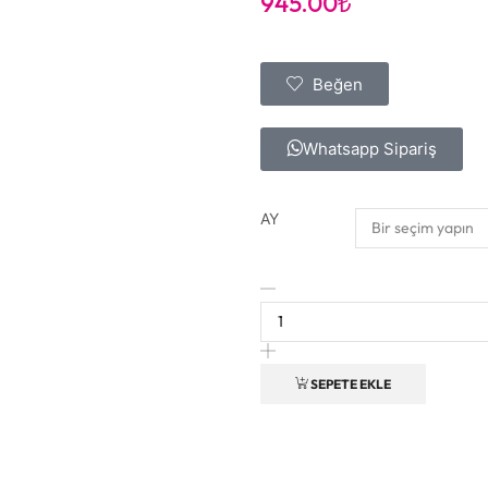
945.00
₺
Beğen
Whatsapp Sipariş
AY
SEPETE EKLE