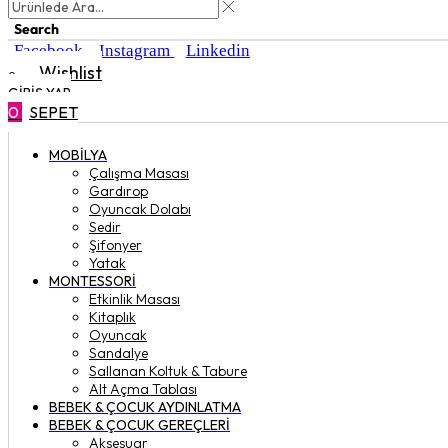
Search
Facebook
Instagram
Linkedin
Wishlist
0
GIRIŞ YAP
0
SEPET
MOBILYA
Çalışma Masası
Gardırop
⁠Oyuncak Dolabı
Sedir
Şifonyer
Yatak
MONTESSORI
Etkinlik Masası
Kitaplık
Oyuncak
Sandalye
Sallanan Koltuk & Tabure
Alt Açma Tablası
BEBEK & ÇOCUK AYDINLATMA
BEBEK & ÇOCUK GEREÇLERI
Aksesuar