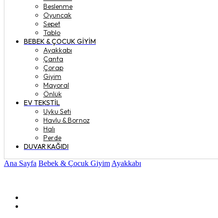
Beslenme
Oyuncak
Sepet
Tablo
BEBEK & ÇOCUK GIYIM
Ayakkabı
Çanta
Çorap
Giyim
Mayoral
Önlük
EV TEKSTIL
Uyku Seti
Havlu & Bornoz
Halı
Perde
DUVAR KAĞIDI
Ana Sayfa
Bebek & Çocuk Giyim
Ayakkabı