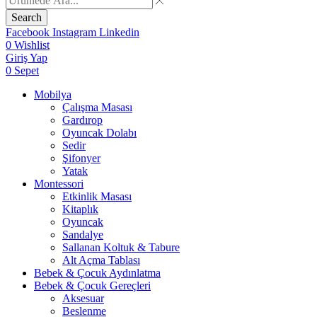
Search
Facebook
Instagram
Linkedin
0
Wishlist
Giriş Yap
0
Sepet
Mobilya
Çalışma Masası
Gardırop
⁠Oyuncak Dolabı
Sedir
Şifonyer
Yatak
Montessori
Etkinlik Masası
Kitaplık
Oyuncak
Sandalye
Sallanan Koltuk & Tabure
Alt Açma Tablası
Bebek & Çocuk Aydınlatma
Bebek & Çocuk Gereçleri
Aksesuar
Beslenme