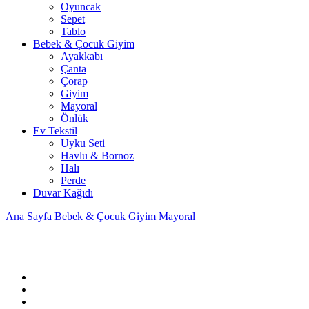
Oyuncak
Sepet
Tablo
Bebek & Çocuk Giyim
Ayakkabı
Çanta
Çorap
Giyim
Mayoral
Önlük
Ev Tekstil
Uyku Seti
Havlu & Bornoz
Halı
Perde
Duvar Kağıdı
Ana Sayfa
Bebek & Çocuk Giyim
Mayoral