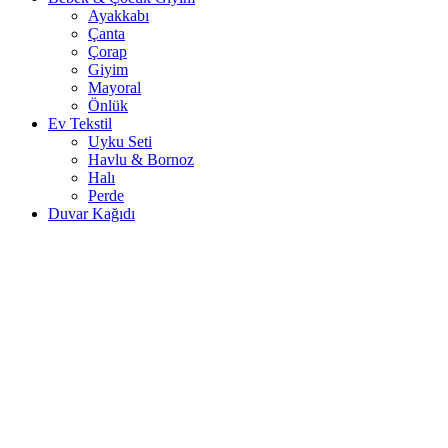
Ayakkabı
Çanta
Çorap
Giyim
Mayoral
Önlük
Ev Tekstil
Uyku Seti
Havlu & Bornoz
Halı
Perde
Duvar Kağıdı