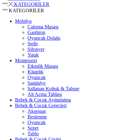
KATEGORİLER
KATEGORİLER
Mobilya
Çalışma Masası
Gardırop
⁠Oyuncak Dolabı
Sedir
Şifonyer
Yatak
Montessori
Etkinlik Masası
Kitaplık
Oyuncak
Sandalye
Sallanan Koltuk & Tabure
Alt Açma Tablası
Bebek & Çocuk Aydınlatma
Bebek & Çocuk Gereçleri
Aksesuar
Beslenme
Oyuncak
Sepet
Tablo
Bebek & Çocuk Giyim