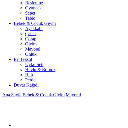
Beslenme
Oyuncak
Sepet
Tablo
Bebek & Çocuk Giyim
Ayakkabı
Çanta
Çorap
Giyim
Mayoral
Önlük
Ev Tekstil
Uyku Seti
Havlu & Bornoz
Halı
Perde
Duvar Kağıdı
Ana Sayfa
Bebek & Çocuk Giyim
Mayoral