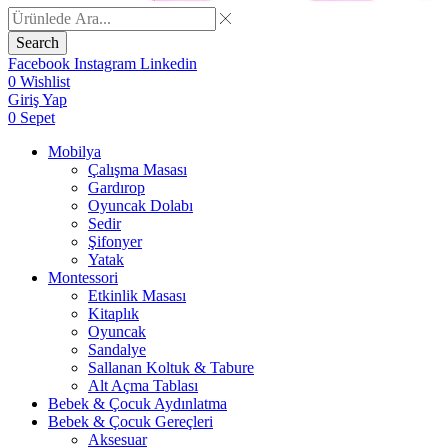
Search
Facebook
Instagram
Linkedin
0
Wishlist
Giriş Yap
0
Sepet
Mobilya
Çalışma Masası
Gardırop
⁠Oyuncak Dolabı
Sedir
Şifonyer
Yatak
Montessori
Etkinlik Masası
Kitaplık
Oyuncak
Sandalye
Sallanan Koltuk & Tabure
Alt Açma Tablası
Bebek & Çocuk Aydınlatma
Bebek & Çocuk Gereçleri
Aksesuar