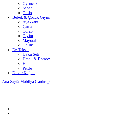
Oyuncak
Sepet
Tablo
Bebek & Çocuk Giyim
Ayakkabı
Çanta
Çorap
Giyim
Mayoral
Önlük
Ev Tekstil
Uyku Seti
Havlu & Bornoz
Halı
Perde
Duvar Kağıdı
Ana Sayfa
Mobilya
Gardırop