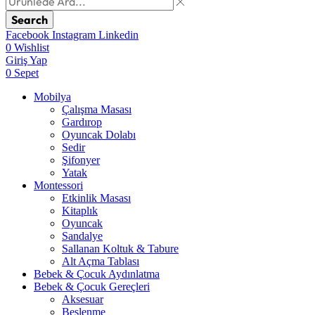
Search
Facebook
Instagram
Linkedin
0
Wishlist
Giriş Yap
0
Sepet
Mobilya
Çalışma Masası
Gardırop
⁠Oyuncak Dolabı
Sedir
Şifonyer
Yatak
Montessori
Etkinlik Masası
Kitaplık
Oyuncak
Sandalye
Sallanan Koltuk & Tabure
Alt Açma Tablası
Bebek & Çocuk Aydınlatma
Bebek & Çocuk Gereçleri
Aksesuar
Beslenme