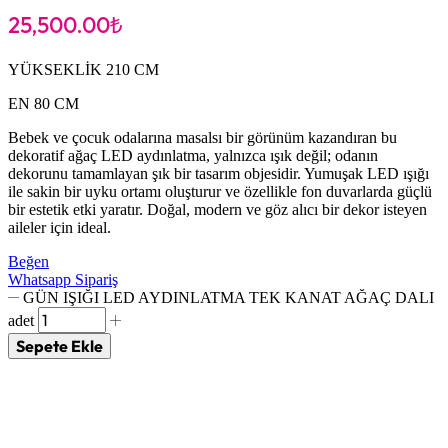
25,500.00
₺
YÜKSEKLİK 210 CM
EN 80 CM
Bebek ve çocuk odalarına masalsı bir görünüm kazandıran bu
dekoratif ağaç LED aydınlatma, yalnızca ışık değil; odanın
dekorunu tamamlayan şık bir tasarım objesidir. Yumuşak LED ışığı
ile sakin bir uyku ortamı oluşturur ve özellikle fon duvarlarda güçlü
bir estetik etki yaratır. Doğal, modern ve göz alıcı bir dekor isteyen
aileler için ideal.
Beğen
Whatsapp Sipariş
GÜN IŞIĞI LED AYDINLATMA TEK KANAT AĞAÇ DALI
adet
Sepete Ekle