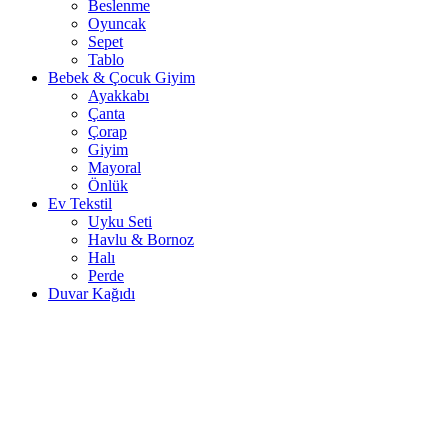
Beslenme
Oyuncak
Sepet
Tablo
Bebek & Çocuk Giyim
Ayakkabı
Çanta
Çorap
Giyim
Mayoral
Önlük
Ev Tekstil
Uyku Seti
Havlu & Bornoz
Halı
Perde
Duvar Kağıdı