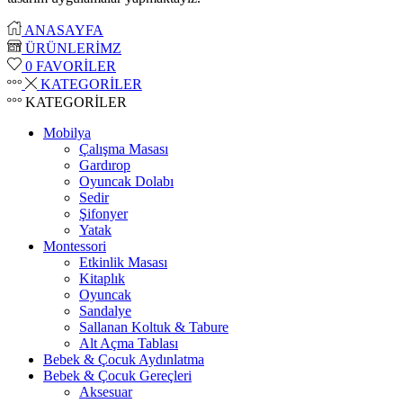
ANASAYFA
ÜRÜNLERİMZ
0
FAVORİLER
KATEGORİLER
KATEGORİLER
Mobilya
Çalışma Masası
Gardırop
⁠Oyuncak Dolabı
Sedir
Şifonyer
Yatak
Montessori
Etkinlik Masası
Kitaplık
Oyuncak
Sandalye
Sallanan Koltuk & Tabure
Alt Açma Tablası
Bebek & Çocuk Aydınlatma
Bebek & Çocuk Gereçleri
Aksesuar