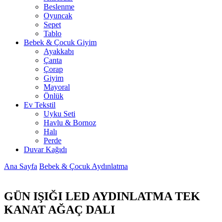
Beslenme
Oyuncak
Sepet
Tablo
Bebek & Çocuk Giyim
Ayakkabı
Çanta
Çorap
Giyim
Mayoral
Önlük
Ev Tekstil
Uyku Seti
Havlu & Bornoz
Halı
Perde
Duvar Kağıdı
Ana Sayfa
Bebek & Çocuk Aydınlatma
GÜN IŞIĞI LED AYDINLATMA TEK
KANAT AĞAÇ DALI