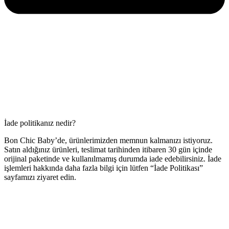
İade politikanız nedir?
Bon Chic Baby’de, ürünlerimizden memnun kalmanızı istiyoruz.
Satın aldığınız ürünleri, teslimat tarihinden itibaren 30 gün içinde
orijinal paketinde ve kullanılmamış durumda iade edebilirsiniz. İade
işlemleri hakkında daha fazla bilgi için lütfen “İade Politikası”
sayfamızı ziyaret edin.