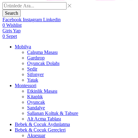
Search
Facebook
Instagram
Linkedin
0
Wishlist
Giriş Yap
0
Sepet
Mobilya
Çalışma Masası
Gardırop
⁠Oyuncak Dolabı
Sedir
Şifonyer
Yatak
Montessori
Etkinlik Masası
Kitaplık
Oyuncak
Sandalye
Sallanan Koltuk & Tabure
Alt Açma Tablası
Bebek & Çocuk Aydınlatma
Bebek & Çocuk Gereçleri
Aksesuar