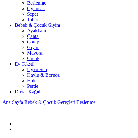
Beslenme
Oyuncak
Sepet
Tablo
Bebek & Çocuk Giyim
Ayakkabı
Çanta
Çorap
Giyim
Mayoral
Önlük
Ev Tekstil
Uyku Seti
Havlu & Bornoz
Halı
Perde
Duvar Kağıdı
Ana Sayfa
Bebek & Çocuk Gereçleri
Beslenme