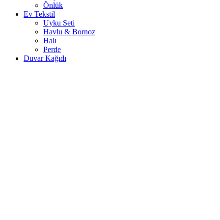
Önlük
Ev Tekstil
Uyku Seti
Havlu & Bornoz
Halı
Perde
Duvar Kağıdı