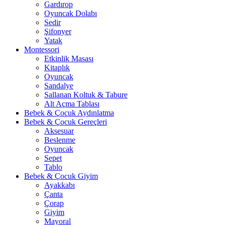
Gardırop
⁠Oyuncak Dolabı
Sedir
Şifonyer
Yatak
Montessori
Etkinlik Masası
Kitaplık
Oyuncak
Sandalye
Sallanan Koltuk & Tabure
Alt Açma Tablası
Bebek & Çocuk Aydınlatma
Bebek & Çocuk Gereçleri
Aksesuar
Beslenme
Oyuncak
Sepet
Tablo
Bebek & Çocuk Giyim
Ayakkabı
Çanta
Çorap
Giyim
Mayoral