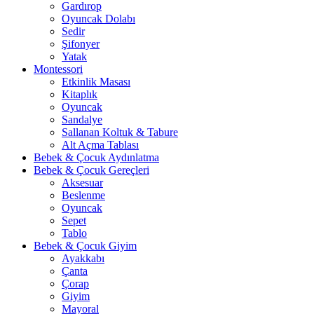
Gardırop
⁠Oyuncak Dolabı
Sedir
Şifonyer
Yatak
Montessori
Etkinlik Masası
Kitaplık
Oyuncak
Sandalye
Sallanan Koltuk & Tabure
Alt Açma Tablası
Bebek & Çocuk Aydınlatma
Bebek & Çocuk Gereçleri
Aksesuar
Beslenme
Oyuncak
Sepet
Tablo
Bebek & Çocuk Giyim
Ayakkabı
Çanta
Çorap
Giyim
Mayoral