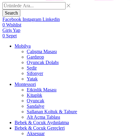
Search
Facebook
Instagram
Linkedin
0
Wishlist
Giriş Yap
0
Sepet
Mobilya
Çalışma Masası
Gardırop
⁠Oyuncak Dolabı
Sedir
Şifonyer
Yatak
Montessori
Etkinlik Masası
Kitaplık
Oyuncak
Sandalye
Sallanan Koltuk & Tabure
Alt Açma Tablası
Bebek & Çocuk Aydınlatma
Bebek & Çocuk Gereçleri
Aksesuar