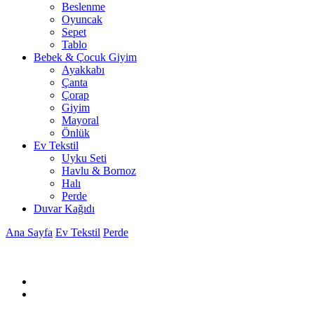
Beslenme
Oyuncak
Sepet
Tablo
Bebek & Çocuk Giyim
Ayakkabı
Çanta
Çorap
Giyim
Mayoral
Önlük
Ev Tekstil
Uyku Seti
Havlu & Bornoz
Halı
Perde
Duvar Kağıdı
Ana Sayfa
Ev Tekstil
Perde