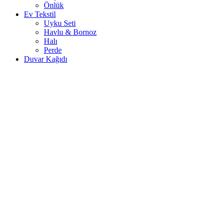
Önlük
Ev Tekstil
Uyku Seti
Havlu & Bornoz
Halı
Perde
Duvar Kağıdı