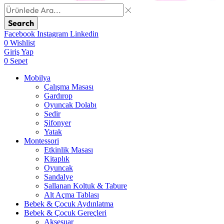
Search
Facebook
Instagram
Linkedin
0
Wishlist
Giriş Yap
0
Sepet
Mobilya
Çalışma Masası
Gardırop
⁠Oyuncak Dolabı
Sedir
Şifonyer
Yatak
Montessori
Etkinlik Masası
Kitaplık
Oyuncak
Sandalye
Sallanan Koltuk & Tabure
Alt Açma Tablası
Bebek & Çocuk Aydınlatma
Bebek & Çocuk Gereçleri
Aksesuar