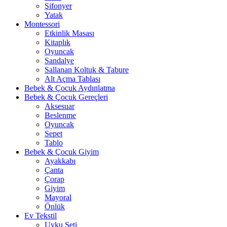
Şifonyer
Yatak
Montessori
Etkinlik Masası
Kitaplık
Oyuncak
Sandalye
Sallanan Koltuk & Tabure
Alt Açma Tablası
Bebek & Çocuk Aydınlatma
Bebek & Çocuk Gereçleri
Aksesuar
Beslenme
Oyuncak
Sepet
Tablo
Bebek & Çocuk Giyim
Ayakkabı
Çanta
Çorap
Giyim
Mayoral
Önlük
Ev Tekstil
Uyku Seti