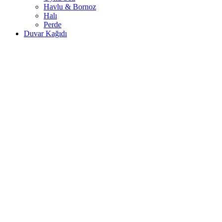
Havlu & Bornoz
Halı
Perde
Duvar Kağıdı