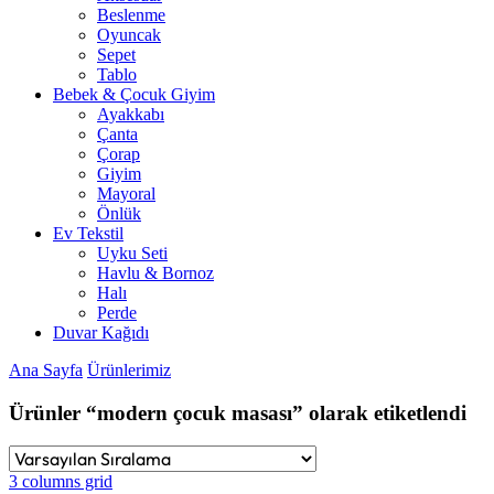
Beslenme
Oyuncak
Sepet
Tablo
Bebek & Çocuk Giyim
Ayakkabı
Çanta
Çorap
Giyim
Mayoral
Önlük
Ev Tekstil
Uyku Seti
Havlu & Bornoz
Halı
Perde
Duvar Kağıdı
Ana Sayfa
Ürünlerimiz
Ürünler “modern çocuk masası” olarak etiketlendi
3 columns grid